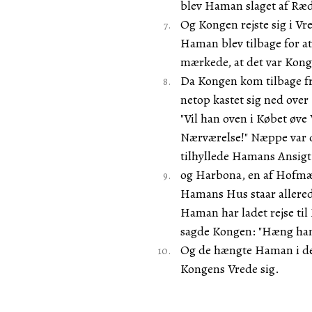
blev Haman slaget af Ræ
Og Kongen rejste sig i Vr
Haman blev tilbage for at
mærkede, at det var Konge
Da Kongen kom tilbage fr
netop kastet sig ned over
"Vil han oven i Købet øv
Nærværelse!" Næppe var 
tilhyllede Hamans Ansigt
og Harbona, en af Hofmæn
Hamans Hus staar allered
Haman har ladet rejse til
sagde Kongen: "Hæng ham
Og de hængte Haman i den
Kongens Vrede sig.