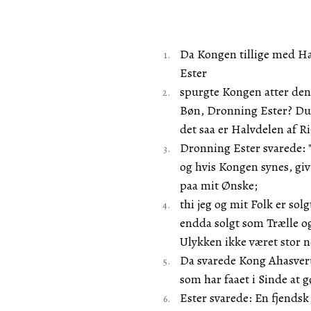
Da Kongen tillige med H
Ester
spurgte Kongen atter den
Bøn, Dronning Ester? Du 
det saa er Halvdelen af Rig
Dronning Ester svarede: "
og hvis Kongen synes, giv
paa mit Ønske;
thi jeg og mit Folk er solg
endda solgt som Trælle og 
Ulykken ikke været stor n
Da svarede Kong Ahasveru
som har faaet i Sinde at g
Ester svarede: En fjends