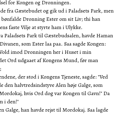
dsel for Kongen og Dronningen.
ede fra Gæstebudet og gik ud i Paladsets Park, men
 bønfalde Dronning Ester om sit Liv; thi han
ns faste Vilje at styrte ham i Ulykke.
a Paladsets Park til Gæstebudsalen, havde Haman
 Divanen, som Ester laa paa. Saa sagde Kongen:
e Vold imod Dronningen her i Huset i min
det Ord udgaaet af Kongens Mund, før man
;
dene, der stod i Kongens Tjeneste, sagde: "Ved
e den halvtredsindstyve Alen høje Galge, som
 Mordokaj, hvis Ord dog var Kongen til Gavn!" Da
 i den!"
 Galge, han havde rejst til Mordokaj. Saa lagde