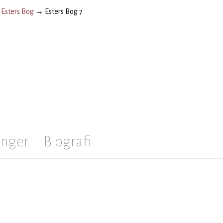
→
Esters Bog
→
Esters Bog 7
inger
Biografi