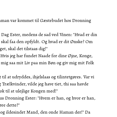
aman var kommet til Gæstebudet hos Dronning
 Dag Ester, medens de sad ved Vinen: "Hvad er din
skal faa den opfyldt. Og hvad er dit Ønske? Om
et, skal det tilstaas dig!"
Hvis jeg har fundet Naade for dine Øjne, Konge,
 mig saa mit Liv paa min Bøn og giv mig mit Folk
t til at udryddes, ihjelslaas og tilintetgøres. Var vi
Trælkvinder, vilde jeg have tiet, thi saa havde
ok til at ulejlige Kongen med!"
s Dronning Ester: "Hvem er han, og hvor er han,
øre dette?"
k og ildesindet Mand, den onde Haman der!" Da