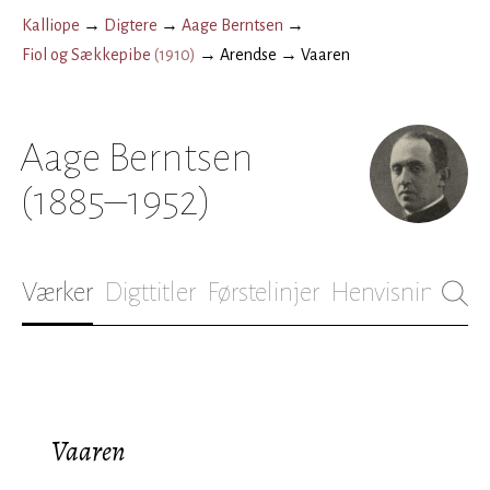
Kalliope
→
Digtere
→
Aage Berntsen
→
Fiol og Sækkepibe
(
1910
)
→
Arendse
→
Vaaren
Aage Berntsen
(1885–1952)
Værker
Digttitler
Førstelinjer
Henvisninger
B
Vaaren