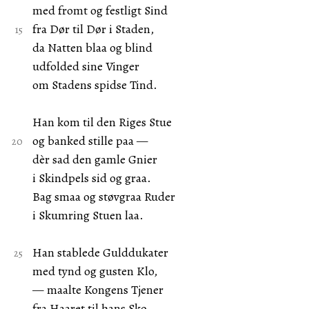
med fromt og festligt Sind
fra Dør til Dør i Staden,
da Natten blaa og blind
udfolded sine Vinger
om Stadens spidse Tind.
Han kom til den Riges Stue
og banked stille paa —
dèr sad den gamle Gnier
i Skindpels sid og graa.
Bag smaa og støvgraa Ruder
i Skumring Stuen laa.
Han stablede Gulddukater
med tynd og gusten Klo,
— maalte Kongens Tjener
fra Haaret til hans Sko