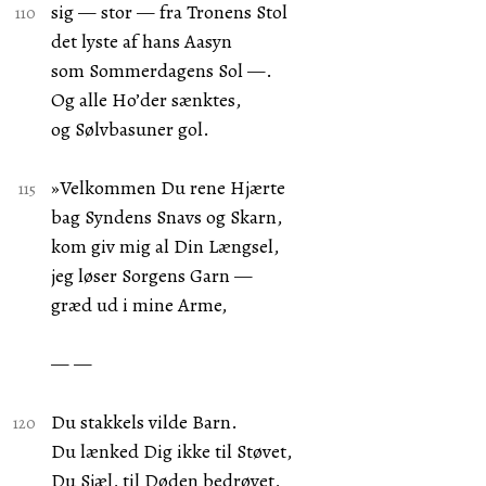
sig — stor — fra Tronens Stol
det lyste af hans Aasyn
som Sommerdagens Sol —.
Og alle Ho’der sænktes,
og Sølvbasuner gol.
»Velkommen Du rene Hjærte
bag Syndens Snavs og Skarn,
kom giv mig al Din Længsel,
jeg løser Sorgens Garn —
græd ud i mine Arme,
— —
Du stakkels vilde Barn.
Du lænked Dig ikke til Støvet,
Du Sjæl, til Døden bedrøvet,