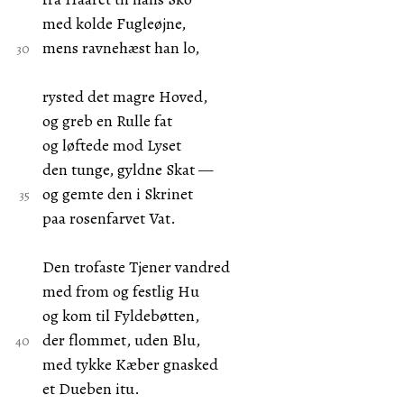
med kolde Fugleøjne,
mens ravnehæst han lo,
rysted det magre Hoved,
og greb en Rulle fat
og løftede mod Lyset
den tunge, gyldne Skat —
og gemte den i Skrinet
paa rosenfarvet Vat.
Den trofaste Tjener vandred
med from og festlig Hu
og kom til Fyldebøtten,
der flommet, uden Blu,
med tykke Kæber gnasked
et Dueben itu.