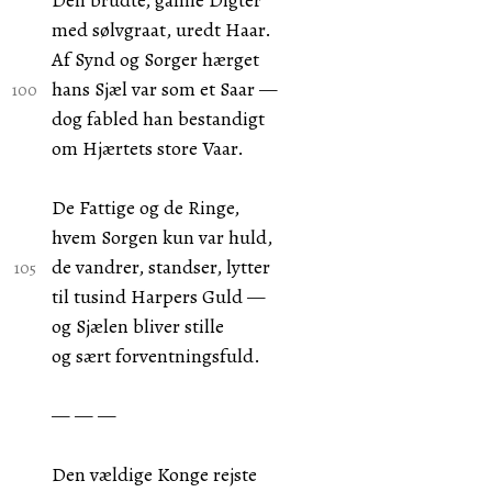
Den brudte, gamle Digter
med sølvgraat, uredt Haar.
Af Synd og Sorger hærget
hans Sjæl var som et Saar —
dog fabled han bestandigt
om Hjærtets store Vaar.
De Fattige og de Ringe,
hvem Sorgen kun var huld,
de vandrer, standser, lytter
til tusind Harpers Guld —
og Sjælen bliver stille
og sært forventningsfuld.
— — —
Den vældige Konge rejste