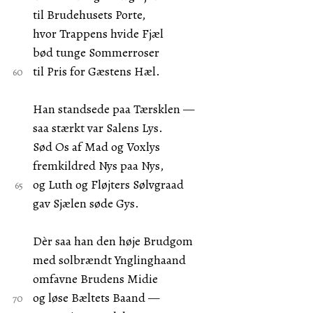
til Brudehusets Porte,
hvor Trappens hvide Fjæl
bød tunge Sommerroser
til Pris for Gæstens Hæl.
Han standsede paa Tærsklen —
saa stærkt var Salens Lys.
Sød Os af Mad og Voxlys
fremkildred Nys paa Nys,
og Luth og Fløjters Sølvgraad
gav Sjælen søde Gys.
Dèr saa han den høje Brudgom
med solbrændt Ynglinghaand
omfavne Brudens Midie
og løse Bæltets Baand —