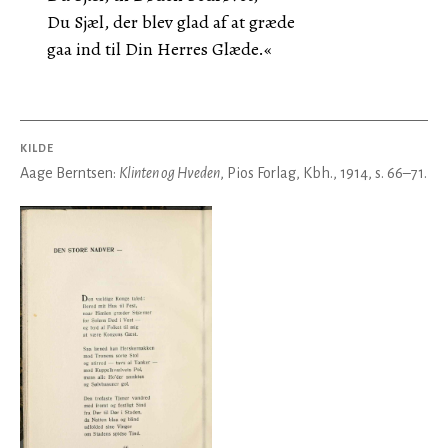
Du Sjæl, der blev glad af at græde
gaa ind til Din Herres Glæde.«
KILDE
Aage Berntsen:
Klinten og Hveden
, Pios Forlag, Kbh., 1914, s. 66–71.