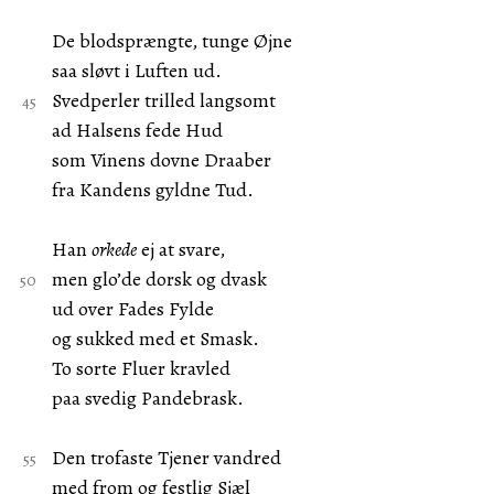
De blodsprængte, tunge Øjne
saa sløvt i Luften ud.
Svedperler trilled langsomt
ad Halsens fede Hud
som Vinens dovne Draaber
fra Kandens gyldne Tud.
Han
orkede
ej at svare,
men glo’de dorsk og dvask
ud over Fades Fylde
og sukked med et Smask.
To sorte Fluer kravled
paa svedig Pandebrask.
Den trofaste Tjener vandred
med from og festlig Sjæl