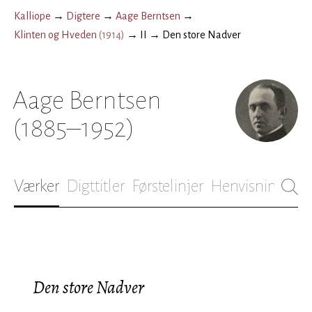
Kalliope
→
Digtere
→
Aage Berntsen
→
Klinten og Hveden
(
1914
)
→
II
→
Den store Nadver
Aage Berntsen
(1885–1952)
Værker
Digttitler
Førstelinjer
Henvisninger
B
Den store Nadver