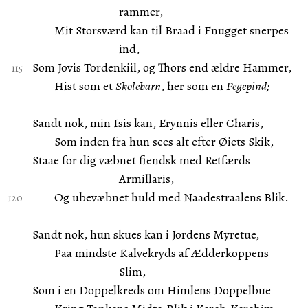
rammer,
Mit Storsværd kan til Braad i Fnugget snerpes
ind,
Som Jovis Tordenkiil, og Thors end ældre Hammer,
Hist som et
Skolebarn
, her som en
Pegepind;
Sandt nok, min Isis kan, Erynnis eller Charis,
Som inden fra hun sees alt efter Øiets Skik,
Staae for dig væbnet fiendsk med Retfærds
Armillaris,
Og ubevæbnet huld med Naadestraalens Blik.
Sandt nok, hun skues kan i Jordens Myretue,
Paa mindste Kalvekryds af Ædderkoppens
Slim,
Som i en Doppelkreds om Himlens Doppelbue