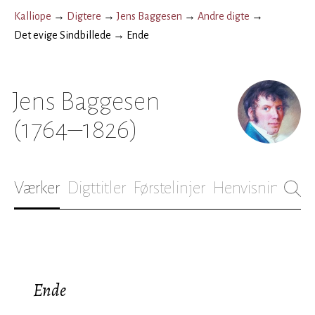
Kalliope
→
Digtere
→
Jens Baggesen
→
Andre digte
→
Det evige Sindbillede
→
Ende
Jens Baggesen
(1764–1826)
Værker
Digttitler
Førstelinjer
Henvisninger
B
Ende