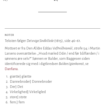
NOTER
Teksten følger
Det evige Sindbillede
(1815), side 46–61.
Mottoet er fra Den Ældre Eddas
VafÞrúðnismál
, strofe 54; i Martin
Larsens oversættelse: „Hvad mæled Odin / end før bålfærden / i
sønnens øre selv?” Sønnen er Balder, som Baggesen siden
identificerede sig med i digtkredsen
Balders Igienkomst
, se
Danfana
.
1
.
giætte] glætte
2
.
Dannebroder] Donnebroder
3
.
Der] Det
4
.
Virkelighed] Virkeligled
5
.
store] stote
6
.
fem.] fem