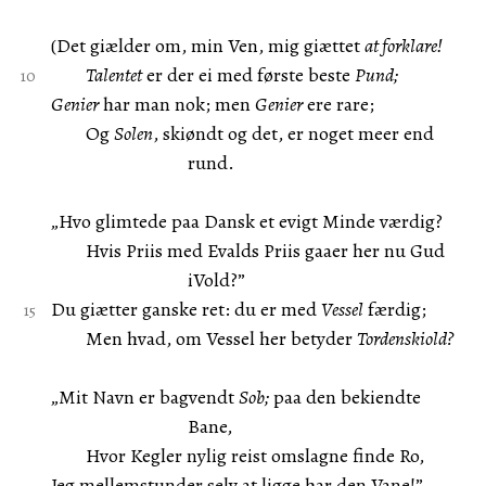
(Det giælder om, min Ven, mig giættet
at forklare!
Talentet
er der ei med første beste
Pund;
Genier
har man nok; men
Genier
ere rare;
Og
Solen
, skiøndt og det, er noget meer end
rund.
„Hvo glimtede paa Dansk et evigt Minde værdig?
Hvis Priis med Evalds Priis gaaer her nu Gud
iVold?”
Du giætter ganske ret: du er med
Vessel
færdig;
Men hvad, om Vessel her betyder
Tordenskiold?
„Mit Navn er bagvendt
Sob;
paa den bekiendte
Bane,
Hvor Kegler nylig reist omslagne finde Ro,
Jeg mellemstunder selv at ligge har den Vane!”