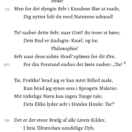
Hvad?
Men for det slyngte Selv i Knudens Slør at raade,
Dig nytter lidt du veed Naturens udenad!
Tie!
raaber dette Selv, naar
Giæt!
du troer at høre;
Dets Bud er Andagts: Knæl, og tie,
Philosophie!
Selv naar dens sidste
Hvad?
opløses for dit Øre,
9
For din Forstand endnu det løste raaber: „Tie!
Tie, Frække! hvad jeg er kan intet Billed male,
Kun hvad jeg synes sees i Sprogets Malerie;
Mit virkelige Navn kan ingen Tunge tale;
Dets Ekko lyder selv i Himles Himle: Tie!”
Det er det store Svælg af alle Livets Kilder,
I hvis Tilværelses uendelige Dyb,