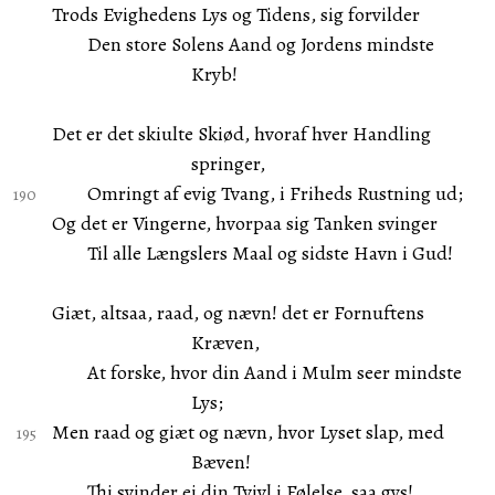
Trods Evighedens Lys og Tidens, sig forvilder
Den store Solens Aand og Jordens mindste
Kryb!
Det er det skiulte Skiød, hvoraf hver Handling
springer,
Omringt af evig Tvang, i Friheds Rustning ud;
Og det er Vingerne, hvorpaa sig Tanken svinger
Til alle Længslers Maal og sidste Havn i Gud!
Giæt, altsaa, raad, og nævn! det er Fornuftens
Kræven,
At forske, hvor din Aand i Mulm seer mindste
Lys;
Men raad og giæt og nævn, hvor Lyset slap, med
Bæven!
Thi svinder ei din Tvivl i Følelse, saa gys!