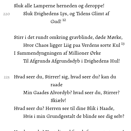
Sluk alle Lamperne herneden og deroppe!
Sluk Evighedens Lys, og Tidens Glimt af
12
Gud!
Stirr i det rundt omkring gravblinde, døde Mørke,
13
Hvor Chaos ligger Liig paa Verdens sorte Kul
I Sammendyngningen af Millioner Ørke
Til Afgrunds Afgrundsdyb i Evighedens Hul!
Hvad seer du, Stirrer! sig, hvad seer du? kan du
raade
Min Gaades Alvordyb? hvad seer du, Stirrer?
Skiælv!
Hvad seer du? Herren see til dine Blik i Naade,
Hvis i min Grundgestalt de blinde see dig selv?