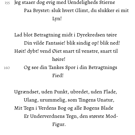
Jeg staaer dog evig med Uendeligheds Stierne
Paa Brystet: sluk hvert Glimt, du slukker ei mit
Lyn!
Lad blot Betragtning midt i Dyrekredsen tøire
Din vilde Fantasie! blik sindig op! blik ned!
Høit! dybt! vend Øiet snart til venstre, snart til
høire!
Og see din Tankes Spor i din Betragtnings
Fied!
Ugrændset, uden Punkt, ubredet, uden Flade,
Ulang, urummelig, som Tingens Unatur,
Mit Tegn i Verdens Bog og alle Bogens Blade
Er Underverdnens Tegn, den største Mod-
Figur.