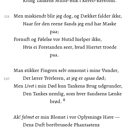
Kring Tankens Midte-Blik i Kereb-Kerebim.
Men miskiendt blir jeg dog, og Dækket falder ikke,
Naar for den reene Sands jeg end har Maske
paa;
Fornuft og Følelse vor Nutid hielper ikke,
Hvis ei Forstanden seer, hvad Hiertet troede
paa.
Man stikker Fingren selv omsonst i mine Vunder,
Det lærer Tvivleren, at jeg er
ogsaa
død;
Men
Livet
i min Død kun Tankens Brug udgrunder,
Den Tankes nemlig, som hver Sandsens Lænke
8
brød.
Ak!
falmet
er min Blomst i vor Oplysnings Have —
Dens Duft bortbrusede Phantastens