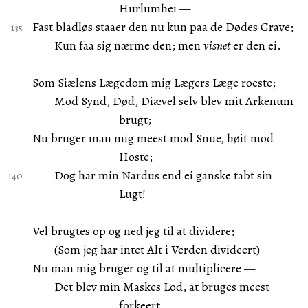
Hurlumhei —
Fast bladløs staaer den nu kun paa de Dødes Grave;
Kun faa sig nærme den; men
visnet
er den ei.
Som Siælens Lægedom mig Lægers Læge roeste;
Mod Synd, Død, Diævel selv blev mit Arkenum
brugt;
Nu bruger man mig meest mod Snue, høit mod
Hoste;
Dog har min Nardus end ei ganske tabt sin
Lugt!
Vel brugtes op og ned jeg til at dividere;
(Som jeg har intet Alt i Verden divideert)
Nu man mig bruger og til at multiplicere —
Det blev min Maskes Lod, at bruges meest
forkeert.