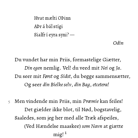
Hvat mælti OÞinn
AÞr á bál stígi
Sialfr í eyra syni? —
Odin
Du vundet har min Priis, formastelige Giætter,
Din egen
nemlig. Vel! du veed mit
Nei
og
Ja
.
Du seer mit
Først
og
Sidst
, du begge sammensætter,
Og seer
din Bielke selv
,
din Bag
,
etcetera!
Men vindende min Priis, min
Præmie
kan feiles!
Det giælder ikke blot, til Nød, bogstavelig,
Saaledes, som jeg her med alle Træk afspeiles,
(Ved Hændelse maaskee)
som Navn
at giætte
1
mig!