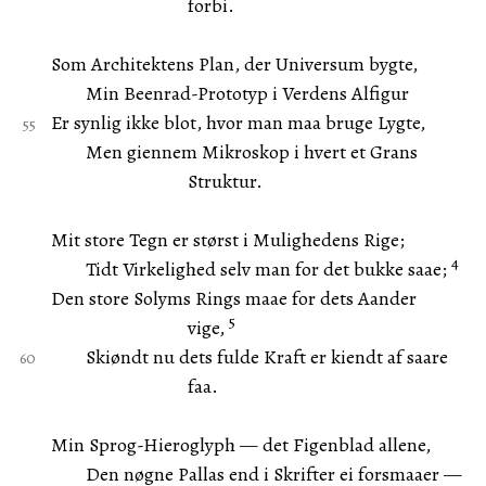
forbi.
Som Architektens Plan, der Universum bygte,
Min Beenrad-Prototyp i Verdens Alfigur
Er synlig ikke blot, hvor man maa bruge Lygte,
Men giennem Mikroskop i hvert et Grans
Struktur.
Mit store Tegn er størst i Mulighedens Rige;
4
Tidt Virkelighed selv man for det bukke saae;
Den store Solyms Rings maae for dets Aander
5
vige,
Skiøndt nu dets fulde Kraft er kiendt af saare
faa.
Min Sprog-Hieroglyph — det Figenblad allene,
Den nøgne Pallas end i Skrifter ei forsmaaer —