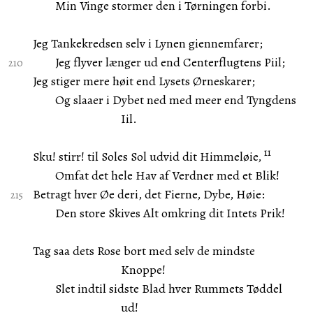
Min Vinge stormer den i Tørningen forbi.
Jeg Tankekredsen selv i Lynen giennemfarer;
Jeg flyver længer ud end Centerflugtens Piil;
Jeg stiger mere høit end Lysets Ørneskarer;
Og slaaer i Dybet ned med meer end Tyngdens
Iil.
11
Sku! stirr! til Soles Sol udvid dit Himmeløie,
Omfat det hele Hav af Verdner med et Blik!
Betragt hver Øe deri, det Fierne, Dybe, Høie:
Den store Skives Alt omkring dit Intets Prik!
Tag saa dets Rose bort med selv de mindste
Knoppe!
Slet indtil sidste Blad hver Rummets Tøddel
ud!