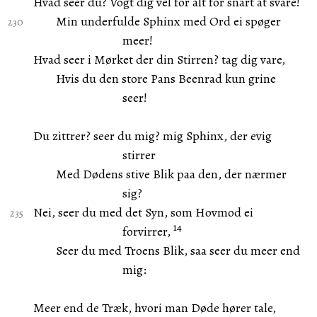
Hvad seer du? Vogt dig vel for alt for snart at svare!
Min underfulde Sphinx med Ord ei spøger
meer!
Hvad seer i Mørket der din Stirren? tag dig vare,
Hvis du den store Pans Beenrad kun grine
seer!
Du zittrer? seer du mig? mig Sphinx, der evig
stirrer
Med Dødens stive Blik paa den, der nærmer
sig?
Nei, seer du med det Syn, som Hovmod ei
14
forvirrer,
Seer du med Troens Blik, saa seer du meer end
mig:
Meer end de Træk, hvori man Døde hører tale,