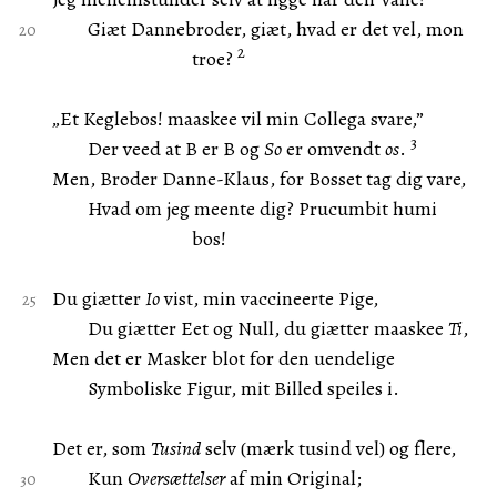
Giæt Dannebroder, giæt, hvad er det vel, mon
2
troe?
„Et Keglebos! maaskee vil min Collega svare,”
3
Der veed at B er B og
So
er omvendt
os
.
Men, Broder Danne-Klaus, for Bosset tag dig vare,
Hvad om jeg meente dig? Prucumbit humi
bos!
Du giætter
Io
vist, min vaccineerte Pige,
Du giætter Eet og Null, du giætter maaskee
Ti
,
Men det er Masker blot for den uendelige
Symboliske Figur, mit Billed speiles i.
Det er, som
Tusind
selv (mærk tusind vel) og flere,
Kun
Oversættelser
af min Original;