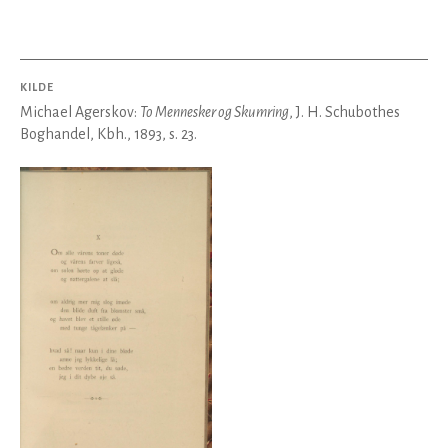
KILDE
Michael Agerskov:
To Mennesker og Skumring
, J. H. Schubothes
Boghandel, Kbh., 1893, s. 23.