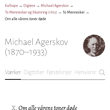
Kalliope
→
Digtere
→
Michael Agerskov
→
To Mennesker og Skumring
(
1893
)
→
To Mennesker
→
Om alle vårens toner døde
Michael Agerskov
(1870–1933)
Værker
Digttitler
Førstelinjer
Henvisninger
B
X.
Om alle vårens toner døde