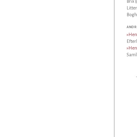
Brix 
Litte
Bogha
ANDR
»
Hen
Efter
»
Hen
Samle