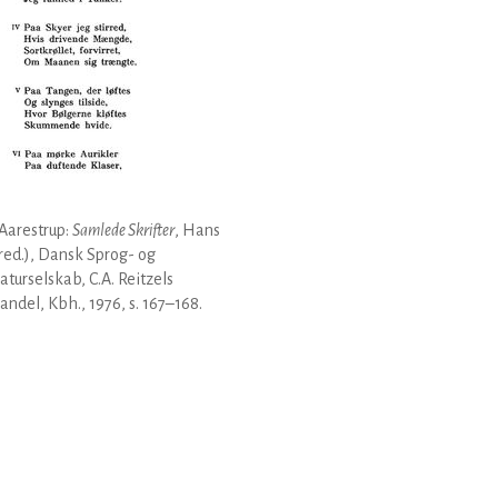
Aarestrup:
Samlede Skrifter
, Hans
(red.), Dansk Sprog- og
raturselskab, C.A. Reitzels
ndel, Kbh., 1976, s. 167–168.