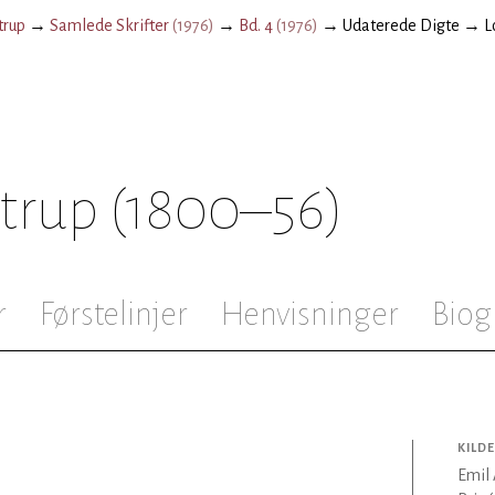
trup
→
Samlede Skrifter
(
1976
)
→
Bd. 4
(
1976
)
→
Udaterede Digte
→
L
strup
(1800–56)
r
Førstelinjer
Henvisninger
Biog
KILDE
Emil 