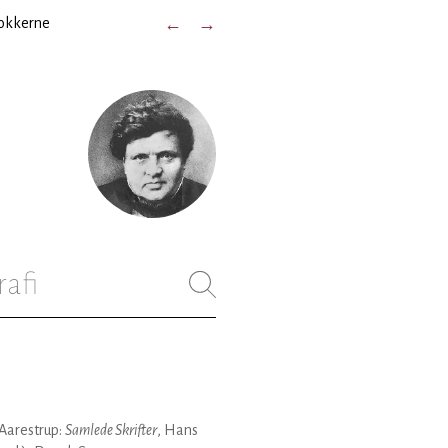
okkerne
←
→
rafi
Aarestrup:
Samlede Skrifter
, Hans