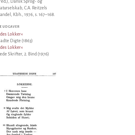
(red.), Dansk Sprog- og
raturselskab, C.A. Reitzels
ndel, Kbh., 1976, s. 167–168.
E UDGAVER
des Lokker
«
ladte Digte (1863)
des Lokker
«
de Skrifter, 2. Bind (1976)