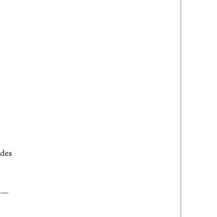
des
s —