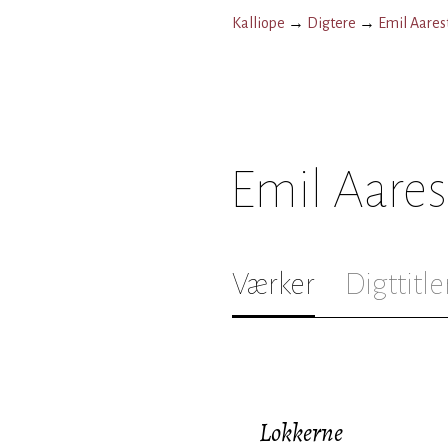
Kalliope
→
Digtere
→
Emil Aares
Emil Aare
Værker
Digttitle
Lokkerne