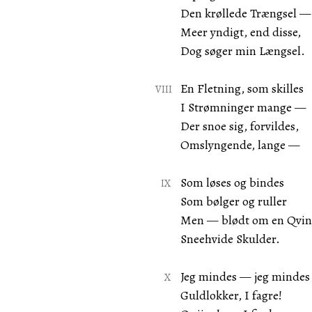
Den krøllede Trængsel —
Meer yndigt, end disse,
Dog søger min Længsel.
En Fletning, som skilles
I Strømninger mange —
Der snoe sig, forvildes,
Omslyngende, lange —
Som løses og bindes
Som bølger og ruller
Men — blødt om en Qvin
Sneehvide Skulder.
Jeg mindes — jeg minde
Guldlokker, I fagre!