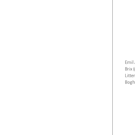
Emil 
Brix 
Litte
Bogha