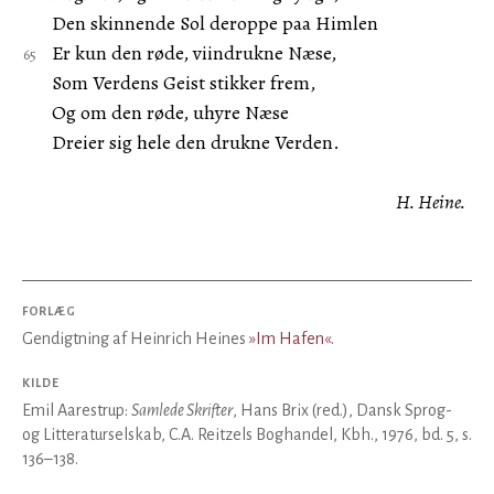
Den skinnende Sol deroppe paa Himlen
Er kun den røde, viindrukne Næse,
Som Verdens Geist stikker frem,
Og om den røde, uhyre Næse
Dreier sig hele den drukne Verden.
H. Heine.
FORLÆG
Gendigtning af Heinrich Heines
»Im Hafen«
.
KILDE
Emil Aarestrup:
Samlede Skrifter
, Hans Brix (red.), Dansk Sprog-
og Litteraturselskab, C.A. Reitzels Boghandel, Kbh., 1976, bd. 5, s.
136–138.