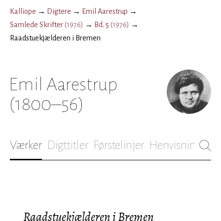
Kalliope
→
Digtere
→
Emil Aarestrup
→
Samlede Skrifter
(
1976
)
→
Bd. 5
(
1976
)
→
Raadstuekjælderen i Bremen
Emil Aarestrup
(1800–56)
Værker
Digttitler
Førstelinjer
Henvisninger
B
Raadstuekjælderen i Bremen