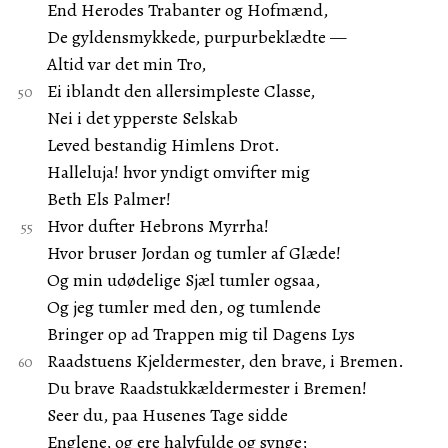
End Herodes Trabanter og Hofmænd,
De gyldensmykkede, purpurbeklædte —
Altid var det min Tro,
Ei iblandt den allersimpleste Classe,
Nei i det ypperste Selskab
Leved bestandig Himlens Drot.
Halleluja! hvor yndigt omvifter mig
Beth Els Palmer!
Hvor dufter Hebrons Myrrha!
Hvor bruser Jordan og tumler af Glæde!
Og min udødelige Sjæl tumler ogsaa,
Og jeg tumler med den, og tumlende
Bringer op ad Trappen mig til Dagens Lys
Raadstuens Kjeldermester, den brave, i Bremen.
Du brave Raadstukkældermester i Bremen!
Seer du, paa Husenes Tage sidde
Englene, og ere halvfulde og synge;