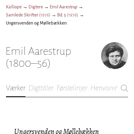
Kalliope
→
Digtere
→
Emil Aarestrup
→
Samlede Skrifter
(
1976
)
→
Bd. 5
(
1976
)
→
Ungersvenden og Møllebækken
Emil Aarestrup
(1800–56)
Værker
Digttitler
Førstelinjer
Henvisninger
B
Ungersvenden og Møllebækken