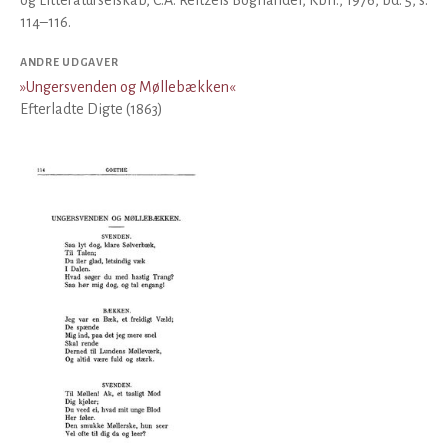
og Litteraturselskab, C.A. Reitzels Boghandel, Kbh., 1976, bd. 5, s.
114–116.
ANDRE UDGAVER
»
Ungersvenden og Møllebækken
«
Efterladte Digte (1863)