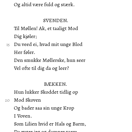
Og altid være fuld og stærk.
SVENDEN.
Til Møllen! Ak, et taaligt Mod
Dig kjøler;
Du veed ei, hvad mit unge Blod
Her føler.
Den smukke Møllerske, hun seer
Vel ofte til dig da og leer?
BÆKKEN.
Hun lukker Skoddet tidlig op
Mod Skoven
Og bader saa sin unge Krop
I Voven.
Som Lilien hvid er Hals og Barm,
Da ryger jeg og damper varm.