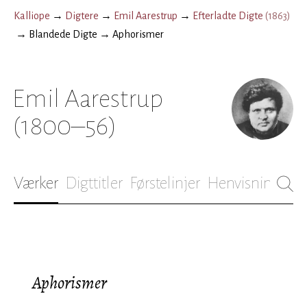
Kalliope
→
Digtere
→
Emil Aarestrup
→
Efterladte Digte
(
1863
)
→
Blandede Digte
→
Aphorismer
Emil Aarestrup
(1800–56)
Værker
Digttitler
Førstelinjer
Henvisninger
B
Aphorismer