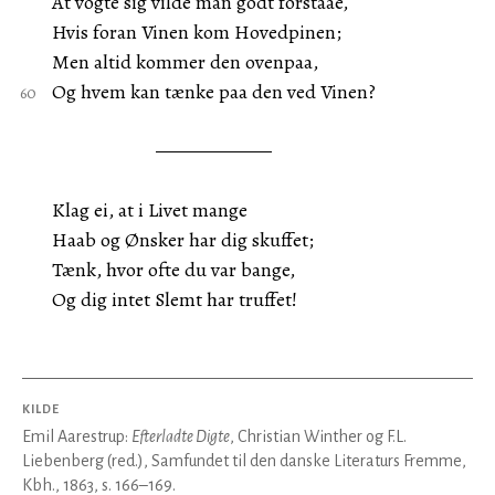
At vogte sig vilde man godt forstaae,
Hvis foran Vinen kom Hovedpinen;
Men altid kommer den ovenpaa,
Og hvem kan tænke paa den ved Vinen?
Klag ei, at i Livet mange
Haab og Ønsker har dig skuffet;
Tænk, hvor ofte du var bange,
Og dig intet Slemt har truffet!
KILDE
Emil Aarestrup:
Efterladte Digte
, Christian Winther og F.L.
Liebenberg (red.), Samfundet til den danske Literaturs Fremme,
Kbh., 1863, s. 166–169.