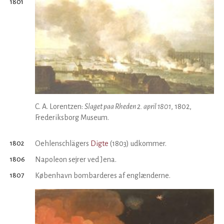
1801
C. A. Lorentzen:
Slaget paa Rheden 2. april 1801
, 1802,
Frederiksborg Museum.
1802
Oehlenschlägers
Digte
(1803) udkommer.
1806
Napoleon sejrer ved Jena.
1807
København bombarderes af englænderne.