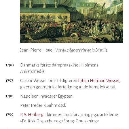
Jean-Pierre Houel:
Vue du siège et prise de la Bastille
.
1790
Danmarks første dampmaskine i Holmens
Ankersmedie.
1797
Caspar Wessel, bror til digteren
Johan Herman Wessel
,
giver en geometrisk fortolkning af de komplekse tal.
1798
Napoleon invaderer Egypten.
Peter Frederik Suhm død.
1799
P. A. Heiberg
idømmes landsforvisning pga. artiklerne
»Politisk Dispache« og »Sprog-Granskning«.