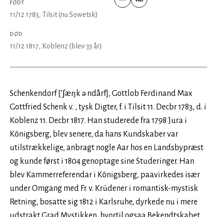
FØDT
VIAF
Wikidata
11/12 1783
, Tilsit (nu Sowetsk)
DØD
11/12 1817
, Koblenz
(blev 33 år)
Schenkendorf [’∫æŋk ə ndårf], Gottlob Ferdinand Max
Gottfried Schenk v. , tysk Digter, f. i Tilsit 11. Decbr 1783, d. i
Koblenz 11. Decbr 1817. Han studerede fra 1798 Jura i
Königsberg, blev senere, da hans Kundskaber var
utilstrækkelige, anbragt nogle Aar hos en Landsbypræst
og kunde først i 1804 genoptage sine Studeringer. Han
blev Kammerreferendar i Königsberg, paavirkedes især
under Omgang med Fr. v. Krüdener i romantisk-mystisk
Retning, bosatte sig 1812 i Karlsruhe, dyrkede nu i mere
udstrakt Grad Mystikken, hvortil ogsaa Bekendtskabet