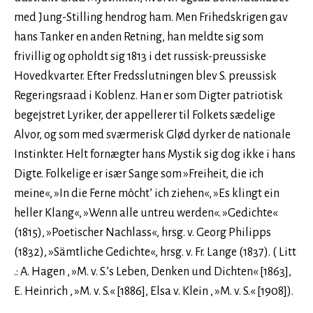
med Jung-Stilling hendrog ham. Men Frihedskrigen gav
hans Tanker en anden Retning, han meldte sig som
frivillig og opholdt sig 1813 i det russisk-preussiske
Hovedkvarter. Efter Fredsslutningen blev S. preussisk
Regeringsraad i Koblenz. Han er som Digter patriotisk
begejstret Lyriker, der appellerer til Folkets sædelige
Alvor, og som med sværmerisk Glød dyrker de nationale
Instinkter. Helt fornægter hans Mystik sig dog ikke i hans
Digte. Folkelige er især Sange som »Freiheit, die ich
meine«, »In die Ferne möcht’ ich ziehen«, »Es klingt ein
heller Klang«, »Wenn alle untreu werden«. »Gedichte«
(1815), »Poetischer Nachlass«, hrsg. v. Georg Philipps
(1832), »Sämtliche Gedichte«, hrsg. v. Fr. Lange (1837). ( Litt
.: A. Hagen , »M. v. S.’s Leben, Denken und Dichten« [1863],
E. Heinrich , »M. v. S.« [1886], Elsa v. Klein , »M. v. S.« [1908]).