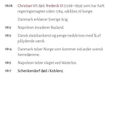
1808
Christian VII
død.
Frederik VI
(1768–1839) som har haft
regeringsmagten siden 1784, udråbes til konge.
Danmark erklærer Sverige krig.
1812
Napoleon invaderer Rusland.
1813
Dansk statsbankerot og penge nedskrives med ⅙ af
pålydende værdi.
1814
Danmark taber Norge som kommer ind under svensk
herredømme.
1815
Napoleon taber slaget ved Waterloo.
1817
Schenkendorf død i Koblenz.