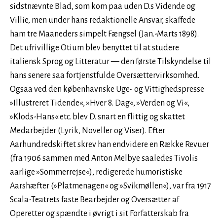
sidstnævnte Blad, som kom paa uden D.s Vidende og
Villie, men under hans redaktionelle Ansvar, skaffede
ham tre Maaneders simpelt Fængsel (Jan.-Marts 1898).
Det ufrivillige Otium blev benyttet til at studere
italiensk Sprog og Litteratur — den første Tilskyndelse til
hans senere saa fortjenstfulde Oversættervirksomhed.
Ogsaa ved den københavnske Uge- og Vittighedspresse
»Illustreret Tidende«, »Hver 8. Dag«, »Verden og Vi«,
»Klods-Hans« etc. blev D. snart en flittig og skattet
Medarbejder (Lyrik, Noveller og Viser). Efter
Aarhundredskiftet skrev han endvidere en Række Revuer
(fra 1906 sammen med Anton Melbye saaledes Tivolis
aarlige »Sommerrejse«), redigerede humoristiske
Aarshæfter (»Platmenagen« og »Svikmøllen«), var fra 1917
Scala-Teatrets faste Bearbejder og Oversætter af
Operetter og spændte i øvrigt i sit Forfatterskab fra