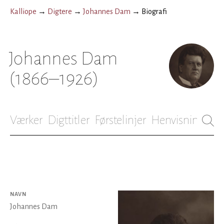
Kalliope
→
Digtere
→
Johannes Dam
→
Biografi
Johannes Dam
(1866–1926)
Værker
Digttitler
Førstelinjer
Henvisninger
B
NAVN
Johannes Dam