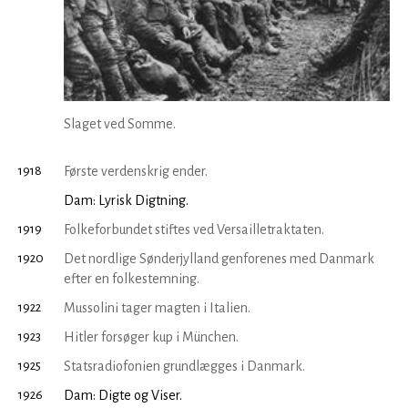
Slaget ved Somme.
1918
Første verdenskrig ender.
Dam: Lyrisk Digtning.
1919
Folkeforbundet stiftes ved Versailletraktaten.
1920
Det nordlige Sønderjylland genforenes med Danmark
efter en folkestemning.
1922
Mussolini tager magten i Italien.
1923
Hitler forsøger kup i München.
1925
Statsradiofonien grundlægges i Danmark.
1926
Dam: Digte og Viser.