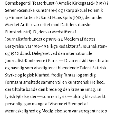
Børnebøger til Teaterkunst (»Amelie Kirkegaard« (1917) i
Serien »Sceniske Kunstnere«) og skarp aktuel Polemik
(»Himmelfarten. Et Sankt Hans Spil« (1918), der under
Mærket Artifex var rettet mod Datidens danske
Filmsindustri). D., der var Medstifter af
Journalistforbundet og 1913–22 Medlem af dettes
Bestyrelse, var 1916–19 tillige Redaktør af »Journalisten«
og 1922 dansk Delegeret ved den internationale
Journalist-Konference i Paris. — D. var en født Versificator
og navnlig som Visedigter et blændende Talent. Satirisk
Styrke og logisk Klarhed, frodig Fantasi og smidig
Formsans smeltede sammen til en kunstnerisk Helhed,
der tiltalte baade den brede og den kræsne Smag. En
lyrisk Følelse, der — som ren Lyrik — aldrig blev stærkt
personlig, gav mange af Viserne et Stempel af
Menneskelighed og Medfølelse, som var særegent netop