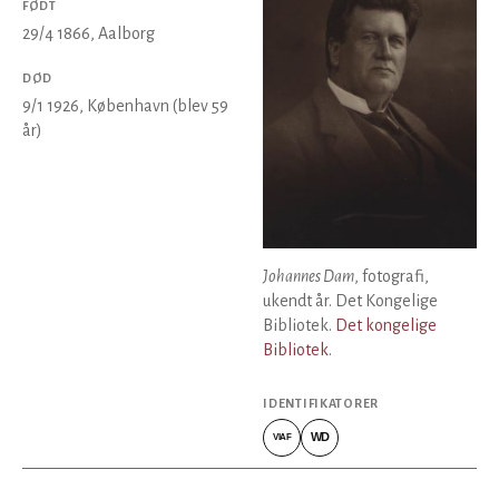
FØDT
29/4 1866
, Aalborg
DØD
9/1 1926
, København
(blev 59
år)
Johannes Dam
, fotografi,
ukendt år. Det Kongelige
Bibliotek.
Det kongelige
Bibliotek
.
IDENTIFIKATORER
WD
VIAF
VIAF
Wikidata