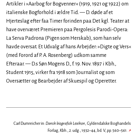
Artikler i »Aarbog for Bogvenner« (1919, 1921 og 1922) om
italienske Bogforhold i ældre Tid. — D. døde af et
Hjerteslag efter faa Timer forinden paa Det kgl. Teater at
have overværet Premieren paa Pergolesis Parodi-Opera:
La Serva Padrona (Pigen som Herskab), som han selv
havde oversat. Et Udvalg af hans Arbejder: »Digte og Vers«
(med Forord af P. A. Rosenberg) udkom samme
Efteraar. — D.s Søn Mogens D., f. 19. Nov. 1897 i Kbh.,
Student 1915, virker fra 1918 som Journalist og som
Oversætter og Bearbejder af Skuespil og Operetter.
Carl Dumreicher in:
Dansk biografisk Lexikon
, Gyldendalske Boghandels
Forlag, Kbh., 2. udg., 1932–44, bd. V, pp. 560–561.
↗