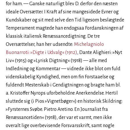
for ham. — Ganske naturligt blev D. derfor den næsten
ideale Oversætter. I Kraft af sine mangesidede Evner og
Kundskaber og sit med selve den Tid ligesom beslægtede
Temperament magtede han endogsaa Fordanskningen af
klassisk italiensk Renæssancedigtning. De tre
Oversættelser, han her udsendte:
Michelagniolo
Buonarroti: »Digte i Udvalg« (1912)
, Dante Alighieri: »Nyt
Liv« (1915) og »Lyrisk Digtning« (1918) — alle med
Indledning og Kommentar — vidnede ikke blot om fuld
videnskabelig Kyndighed, men om fin Forstaaelse og
fuldendt Mesterskab i Gendigtningen og bragte ham bl.
a. Kristoffer Nyrops uforbeholdne Anerkendelse. Hertil
sluttede sig (i Pios »Vignetbøger«) en historisk Skildring:
»Fyrsternes Svøbe. Pietro Aretino. En Journalist fra
Renæssancetiden« (1918), der var et varmt, men ikke
overalt lige overbevisende Forsvarsskrift, samt nogle