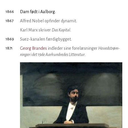
1866
Dam født i Aalborg.
1867
Alfred Nobel opfinder dynamit.
Karl Marx skriver
Das Kapital
.
1869
Suez-kanalen færdigbygget.
1871
Georg Brandes
indleder sine fore­læsninger
Hoved­strøm­
ning­er i det 19de Aarhundredes Litteratur
.