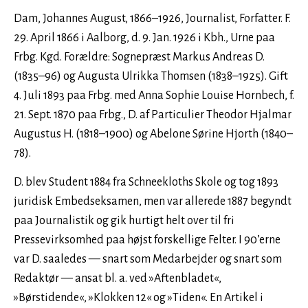
Dam, Johannes August, 1866–1926, Journalist, Forfatter. F.
29. April 1866 i Aalborg, d. 9. Jan. 1926 i Kbh., Urne paa
Frbg. Kgd. Forældre: Sognepræst Markus Andreas D.
(1835–96) og Augusta Ulrikka Thomsen (1838–1925). Gift
4. Juli 1893 paa Frbg. med Anna Sophie Louise Hornbech, f.
21. Sept. 1870 paa Frbg., D. af Particulier Theodor Hjalmar
Augustus H. (1818–1900) og Abelone Sørine Hjorth (1840–
78).
D. blev Student 1884 fra Schneekloths Skole og tog 1893
juridisk Embedseksamen, men var allerede 1887 begyndt
paa Journalistik og gik hurtigt helt over til fri
Pressevirksomhed paa højst forskellige Felter. I 90’erne
var D. saaledes — snart som Medarbejder og snart som
Redaktør — ansat bl. a. ved »Aftenbladet«,
»Børstidende«, »Klokken 12« og »Tiden«. En Artikel i