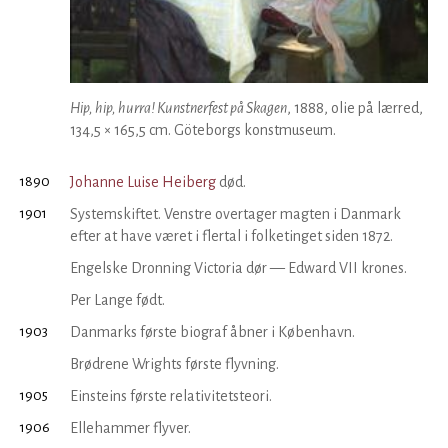
Hip, hip, hurra! Kunstnerfest på Skagen
, 1888, olie på lærred,
134,5 × 165,5 cm. Göteborgs konstmuseum.
1890
Johanne Luise Heiberg
død.
1901
Systemskiftet. Venstre overtager magten i Danmark
efter at have været i flertal i folketinget siden 1872.
Engelske Dronning Victoria dør — Edward VII krones.
Per Lange født.
1903
Danmarks første biograf åbner i København.
Brødrene Wrights første flyvning.
1905
Einsteins første relativitetsteori.
1906
Ellehammer flyver.