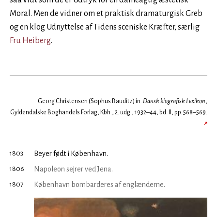
saa vidt som de er Udtryk for en dameagtig æstetisk
Moral. Men de vidner om et praktisk dramaturgisk Greb
og en klog Udnyttelse af Tidens sceniske Kræfter, særlig
Fru Heiberg
.
Georg Christensen (Sophus Bauditz) in:
Dansk biografisk Lexikon
,
Gyldendalske Boghandels Forlag, Kbh., 2. udg., 1932–44, bd. II, pp. 568–569.
↗
1803
Beyer født i København.
1806
Napoleon sejrer ved Jena.
1807
København bombarderes af englænderne.