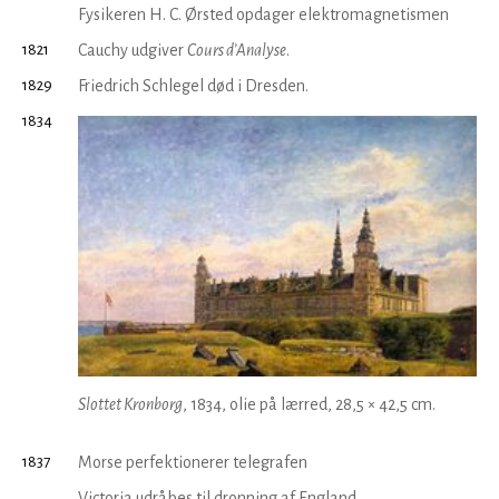
Fysikeren H. C. Ørsted opdager elektromagnetismen
1821
Cauchy udgiver
Cours d’Analyse
.
1829
Friedrich Schlegel død i Dresden.
1834
Slottet Kronborg
, 1834, olie på lærred, 28,5 × 42,5 cm.
1837
Morse perfektionerer telegrafen
Victoria udråbes til dronning af England.