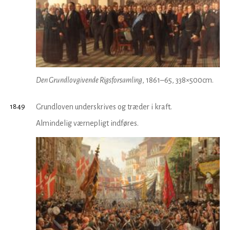
Den Grundlovgivende Rigsforsamling
, 1861–65, 338×500cm.
1849
Grundloven underskrives og træder i kraft.
Almindelig værnepligt indføres.