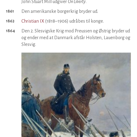
John Stuart Mill udgiver
On Liberty
.
1861
Den amerikanske borgerkrig bryder ud.
1863
Christian IX
(1818–1906) udråbes til konge.
1864
Den 2. Slesvigske Krig mod Preussen og Østrig bryder ud
og ender med at Danmark afstår Holsten, Lauenborg og
Slesvig.