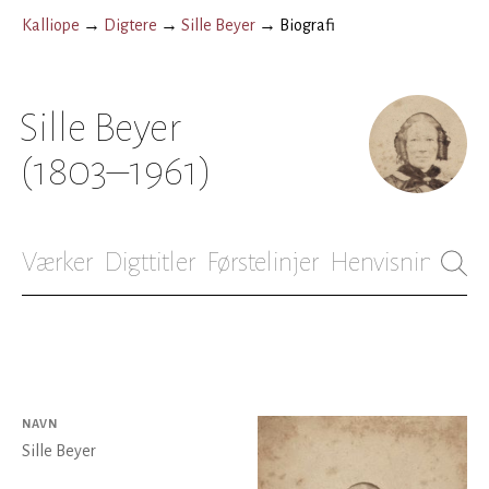
Kalliope
→
Digtere
→
Sille Beyer
→
Biografi
Sille Beyer
(1803–1961)
Værker
Digttitler
Førstelinjer
Henvisninger
B
NAVN
Sille Beyer