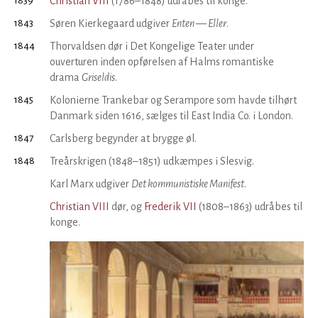
1839
Christian VIII
(1786–1848) udråbes til konge.
1843
Søren Kierkegaard udgiver
Enten — Eller
.
1844
Thorvaldsen dør i Det Kongelige Teater under
ouverturen inden opførelsen af Halms romantiske
drama
Griseldis
.
1845
Kolonierne Trankebar og Serampore som havde tilhørt
Danmark siden 1616, sælges til East India Co. i London.
1847
Carlsberg begynder at brygge øl.
1848
Treårskrigen (1848–1851) udkæmpes i Slesvig.
Karl Marx udgiver
Det kom­munis­tiske Manifest
.
Christian VIII
dør, og
Frederik VII
(1808–1863) udråbes til
konge.