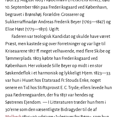
Født 25. August 1803 i København (Frelserens Kirke), død
10. September 1861 paa Frederiksgaard ved København,
begravet i Brønshøj. Forældre: Grosserer og
Sukkerraffinadør Andreas Frederik Beyer (1765—1847) og
Elise Høst (1775—1851). Ugift.
Faderen var teologisk Kandidat og skulde have været
Præst, men kastede sig over Forretninger og var lige til
Kriseaarene 1817 ff. meget velhavende, med flere Skibe og
Tømmerplads. 1803 købte han Frederiksgaard ved
København. Her voksede Sille Beyer op midt i en stor
Søskendeflok i et harmonisk og lykkeligt Hjem. 1823—33
var hun i Huset hos Etatsraad Fr. Stouds Enke, noget
senere en Tid hos Stiftsprovst E. C. Tryde; ellers levede hun
paa Fædrenegaarden, der fra 1851 var hendes og
Søstrenes Ejendom. — I Litteraturen træder hun frem i
30’erne som den væsentligste Bidragyder til de af