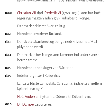
Københavns Bombardement
, 1807. Københavns Bymuseum.
1808
Christian VII
død.
Frederik VI
(1768–1839) som har haft
regeringsmagten siden 1784, udråbes til konge.
Danmark erklærer Sverige krig.
1812
Napoleon invaderer Rusland.
1813
Dansk statsbankerot og penge nedskrives med ⅙ af
pålydende værdi.
1814
Danmark taber Norge som kommer ind under svensk
herredømme.
1815
Napoleon taber slaget ved Waterloo.
1819
Jødeforfølgelser i København.
Landets første dampskib, Caledonia, indsættes mellem
København og Kiel.
H. C. Andersen
flytter fra Odense til København.
1820
Dr. Dampe
deporteres.