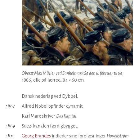
Oberst Max Müller ved Sankelmark Sø den 6. februar 1864
,
1886, olie på lærred, 84 × 60 cm.
Dansk nederlag ved Dybbøl.
1867
Alfred Nobel opfinder dynamit.
Karl Marx skriver
Das Kapital
.
1869
Suez-kanalen færdigbygget.
1871
Georg Brandes
indleder sine fore­læsninger
Hoved­strøm­