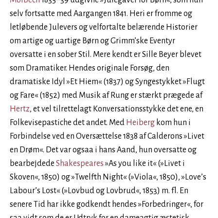
Molbech
1835–39 udgivne »Julegaver for Børn«, som hun
selv fortsatte med Aargangen 1841. Heri er fromme og
letløbende Julevers og velfortalte belærende Historier
om artige og uartige Børn og Grimm’ske Eventyr
oversatte i en sober Stil. Mere kendt er Sille Beyer blevet
som Dramatiker. Hendes originale Forsøg, den
dramatiske Idyl »Et Hiem« (1837) og Syngestykket »Flugt
og Fare« (1852) med Musik af Rung er stærkt prægede af
Hertz
, et vel tilrettelagt Konversationsstykke det ene, en
Folkevisepastiche det andet. Med
Heiberg
kom hun i
Forbindelse ved en Oversættelse 1838 af Calderons »Livet
en Drøm«. Det var ogsaa i hans Aand, hun oversatte og
bearbejdede
Shakespeares
»As you like it« (»Livet i
Skoven«, 1850) og »Twelfth Night« (»Viola«, 1850), »Love’s
Labour’s Lost« (»Lovbud og Lovbrud«, 1853) m. fl. En
senere Tid har ikke godkendt hendes »Forbedringer«, for