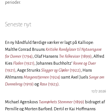
perioder.
Seneste nyt
En ny håndfuld færdige værker er lagt på Kalliope:
Malthe Conrad Bruuns
Kritiske Randgloser til Nytaarsgave
for Damer
(1794)
, Olaf Hansens
Tre Folkeviser
(1899)
, Alfred
Kies
Floden
(1921)
, Johannes Buchholtz’
Ravne og Duer
(1921)
, Aage Strunks
Slagger og Gløder
(1922)
, Hans
Ahlmanns
Morgenstjernen
(1924)
samt Axel Juels
Sange om
Dannebrog
(1919)
og
Rosa
(1923)
.
17/7 2026
Michael Agerskovs
Tusmørkets Stemmer
(1899)
bidraget af
Pernille og Morten Barfoed. Dertil er Kai Hoffmanns