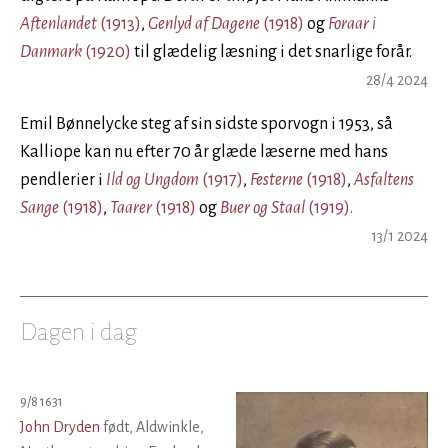
Aftenlandet
(1913)
,
Genlyd af Dagene
(1918)
og
Foraar i
Danmark
(1920)
til glædelig læsning i det snarlige forår.
28/4 2024
Emil Bønnelycke steg af sin sidste sporvogn i 1953, så
Kalliope kan nu efter 70 år glæde læserne med hans
pendlerier i
Ild og Ungdom
(1917)
,
Festerne
(1918)
,
Asfaltens
Sange
(1918)
,
Taarer
(1918)
og
Buer og Staal
(1919).
13/1 2024
Dagen i dag
9/8 1631
John Dryden
født, Aldwinkle,