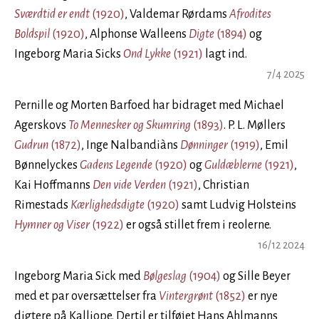
Sværdtid er endt
(1920)
, Valdemar Rørdams
Afrodites
Boldspil
(1920)
, Alphonse Walleens
Digte
(1894)
og
Ingeborg Maria Sicks
Ond Lykke
(1921)
lagt ind.
7/4 2025
Pernille og Morten Barfoed har bidraget med Michael
Agerskovs
To Mennesker og Skumring
(1893)
. P. L. Møllers
Gudrun
(1872)
, Inge Nalbandiàns
Dønninger
(1919)
, Emil
Bønnelyckes
Gadens Legende
(1920)
og
Guldæblerne
(1921)
,
Kai Hoffmanns
Den vide Verden
(1921)
, Christian
Rimestads
Kærlighedsdigte
(1920)
samt Ludvig Holsteins
Hymner og Viser
(1922)
er også stillet frem i reolerne.
16/12 2024
Ingeborg Maria Sick med
Bølgeslag
(1904)
og Sille Beyer
med et par oversættelser fra
Vintergrønt
(1852)
er nye
digtere på Kalliope. Dertil er tilføjet Hans Ahlmanns