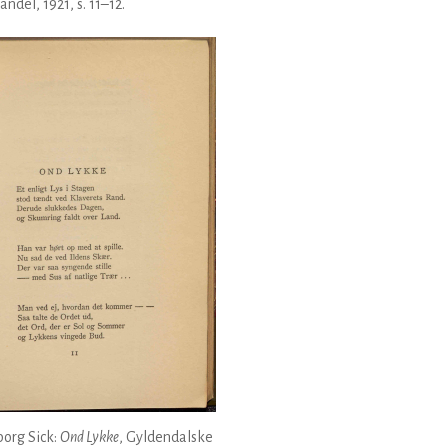
ndel, 1921, s. 11–12.
org Sick:
Ond Lykke
, Gyldendalske