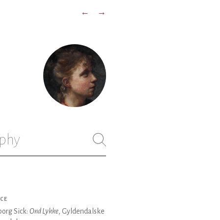
←
→
phy
CE
org Sick:
Ond Lykke
, Gyldendalske