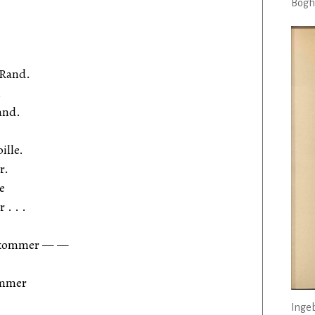
Bogha
 Rand.
,
and.
ille.
r.
e
 . . .
t kommer — —
ommer
Ingeb