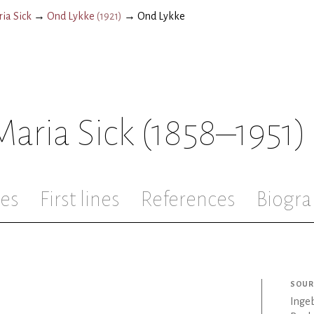
ia Sick
→
Ond Lykke
(
1921
)
→
Ond Lykke
aria Sick
(1858–1951)
les
First lines
References
Biogra
SOUR
Ingeb