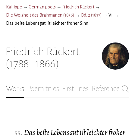
Kalliope
→
German poets
→
Friedrich Rückert
→
Die Weisheit des Brahmanen
(
1836
)
→
Bd. 2
(
1837
)
→
VI.
→
Das beſte Lebensgut iſt leichter froher Sinn
Friedrich Rückert
(1788–1866)
Works
Poem titles
First lines
References
Bio
55.
Das beſte Lebensgut iſt leichter froher