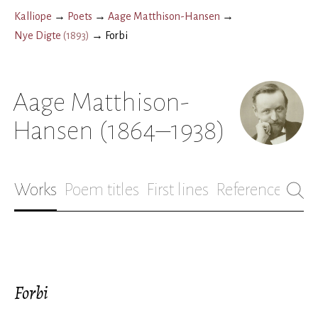
Kalliope
→
Poets
→
Aage Matthison-Hansen
→
Nye Digte
(
1893
)
→
Forbi
Aage Matthison-
Hansen
(1864–1938)
Works
Poem titles
First lines
References
Bio
Forbi