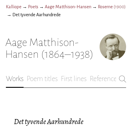
Kalliope
→
Poets
→
Aage Matthison-Hansen
→
Roserne
(
1900
)
→
Det tyvende Aarhundrede
Aage Matthison-
Hansen
(1864–1938)
Works
Poem titles
First lines
References
Bio
Det tyvende Aarhundrede