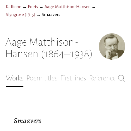
Kalliope
→
Poets
→
Aage Matthison-Hansen
→
Slyngrose
(
1915
)
→
Smaavers
Aage Matthison-
Hansen
(1864–1938)
Works
Poem titles
First lines
References
Bio
Smaavers