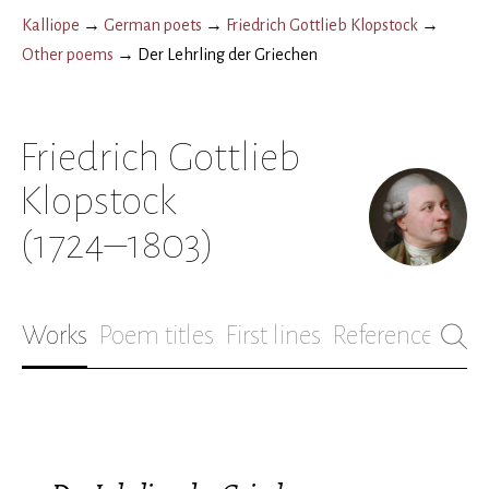
Kalliope
→
German poets
→
Friedrich Gottlieb Klopstock
→
Other poems
→
Der Lehrling der Griechen
Friedrich Gottlieb
Klopstock
(1724–1803)
Works
Poem titles
First lines
References
Bio