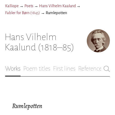
Kalliope
→
Poets
→
Hans Vilhelm Kaalund
→
Fabler for Børn
(
1845
)
→
Rumlepotten
Hans Vilhelm
Kaalund
(1818–85)
Works
Poem titles
First lines
References
Bio
Rumlepotten