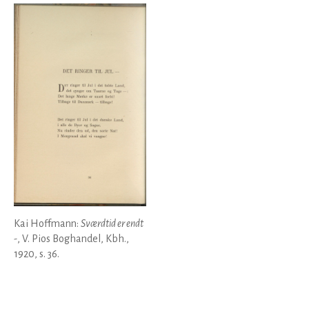
Kai Hoffmann:
Sværdtid er endt
-
, V. Pios Boghandel, Kbh.,
1920, s. 36.