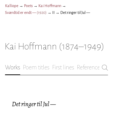
Kalliope
→
Poets
→
Kai Hoffmann
→
Sværdtid er endt —
(
1920
)
→
II
→
Det ringer til Jul —
Kai Hoffmann
(1874–1949)
Works
Poem titles
First lines
References
Bio
Det ringer til Jul —