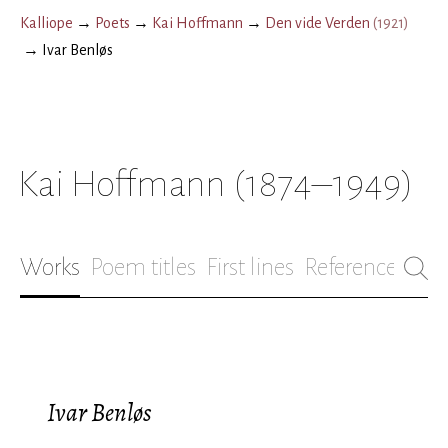
Kalliope
→
Poets
→
Kai Hoffmann
→
Den vide Verden
(
1921
)
→
Ivar Benløs
Kai Hoffmann
(1874–1949)
Works
Poem titles
First lines
References
Bio
Ivar Benløs