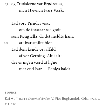
og Trudslerne var Brødrenes,
men Hævnen Ivars Værk.
Lad vore Fjender vise,
om de forstaar saa godt
som Kong Ella, da det meldte ham,
at: Ivar smilte blot.
Lad dem kende os ialfald
af vor Gerning. Alt i alt:
der er ingen værd at ligne
mer end Ivar — Benløs kaldt.
SOURCE
Kai Hoffmann:
Den vide Verden
, V. Pios Boghandel, Kbh., 1921, s.
111–112.