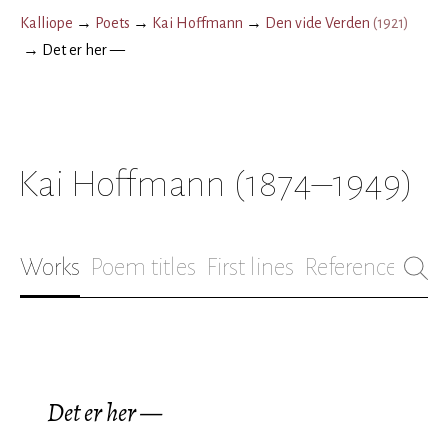
Kalliope
→
Poets
→
Kai Hoffmann
→
Den vide Verden
(
1921
)
→
Det er her —
Kai Hoffmann
(1874–1949)
Works
Poem titles
First lines
References
Bio
Det er her —