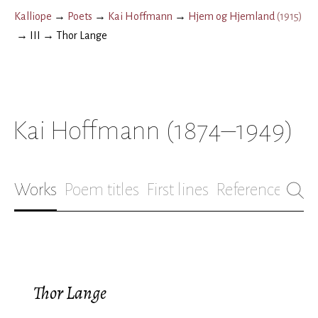
Kalliope
→
Poets
→
Kai Hoffmann
→
Hjem og Hjemland
(
1915
)
→
III
→
Thor Lange
Kai Hoffmann
(1874–1949)
Works
Poem titles
First lines
References
Bio
Thor Lange