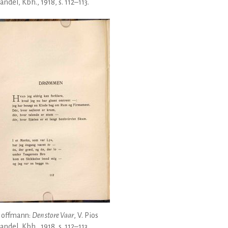
ndel, Kbh., 1918, s. 112–113.
Hoffmann:
Den store Vaar
, V. Pios
ndel, Kbh., 1918, s. 112–113.