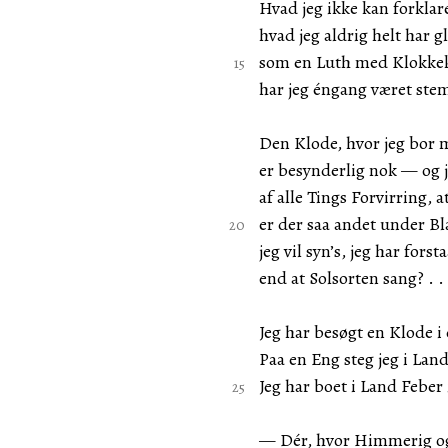
Hvad jeg ikke kan forklar
hvad jeg aldrig helt har 
som en Luth med Klokke
har jeg éngang været stemt
Den Klode, hvor jeg bor
er besynderlig nok — og j
af alle Tings Forvirring, 
er der saa andet under Bl
jeg vil syn’s, jeg har forsta
end at Solsorten sang? . . 
Jeg har besøgt en Klode i
Paa en Eng steg jeg i Land
Jeg har boet i Land Feber 
— Dér, hvor Himmerig o