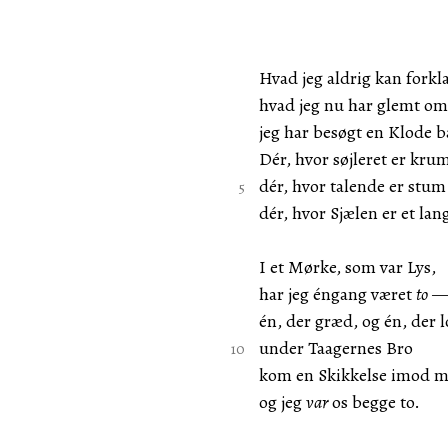
Hvad jeg aldrig kan forkla
hvad jeg nu har glemt om
jeg har besøgt en Klode
Dér, hvor søjleret er kru
dér, hvor talende er stu
dér, hvor Sjælen er et la
I et Mørke, som var Lys,
har jeg éngang været
to
én, der græd, og én, der 
under Taagernes Bro
kom en Skikkelse imod 
og jeg
var
os begge to.