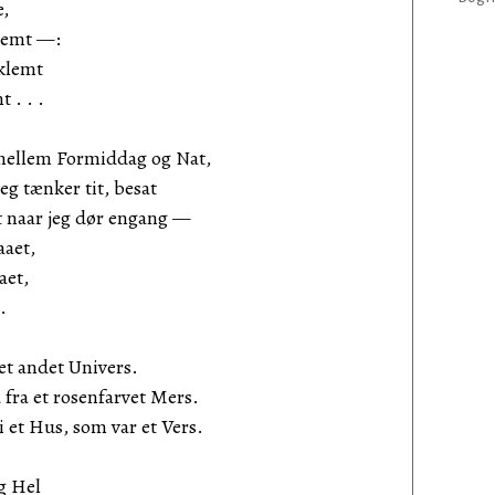
e,
glemt —:
klemt
 . . .
 mellem Formiddag og Nat,
eg tænker tit, besat
at naar jeg dør engang —
aaet,
aet,
.
 et andet Univers.
 fra et rosenfarvet Mers.
i et Hus, som var et Vers.
g Hel