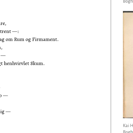
Bogha
re,
trent —:
 bag om Rum og Firmament.
m,
m —
ngt henhvirvlet Skum.
—
lo —
mig —
Kai 
Bogha