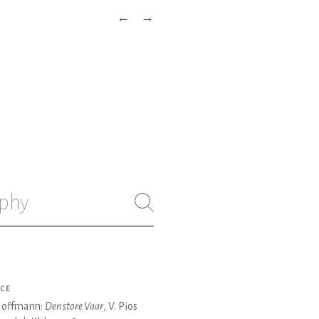
←
→
phy
CE
Hoffmann:
Den store Vaar
, V. Pios