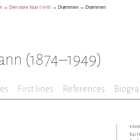
n
→
Den store Vaar
(
1918
)
→
Drømmen
→
Drømmen
ann
(1874–1949)
les
First lines
References
Biogra
SOUR
Kai 