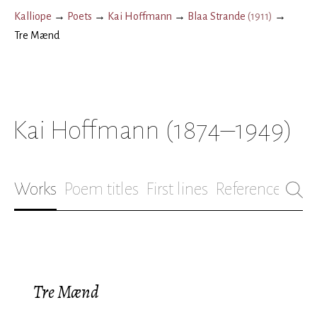
Kalliope
→
Poets
→
Kai Hoffmann
→
Blaa Strande
(
1911
)
→
Tre Mænd
Kai Hoffmann
(1874–1949)
Works
Poem titles
First lines
References
Bio
Tre Mænd