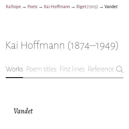
Kalliope
→
Poets
→
Kai Hoffmann
→
Riget
(
1905
)
→
Vandet
Kai Hoffmann
(1874–1949)
Works
Poem titles
First lines
References
Bio
Vandet