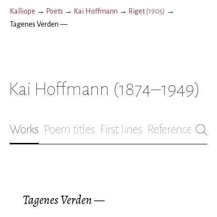
Kalliope
→
Poets
→
Kai Hoffmann
→
Riget
(
1905
)
→
Tagenes Verden —
Kai Hoffmann
(1874–1949)
Works
Poem titles
First lines
References
Bio
Tagenes Verden —