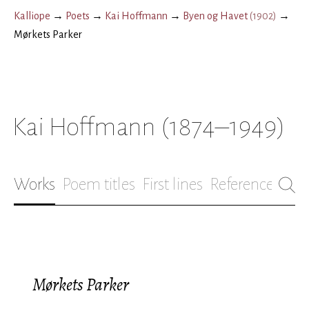
Kalliope
→
Poets
→
Kai Hoffmann
→
Byen og Havet
(
1902
)
→
Mørkets Parker
Kai Hoffmann
(1874–1949)
Works
Poem titles
First lines
References
Bio
Mørkets Parker