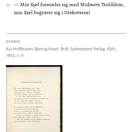
— Min Sjæl formæler sig med Mulmets Trolddom,
min Sjæl begraver sig i Urskovsrus!
SOURCE
Kai Hoffmann:
Byen og Havet
, Brdr. Salmonsens Forlag, Kbh.,
1902, s. 11.