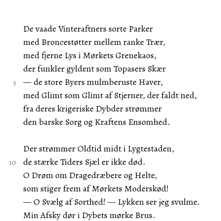
De vaade Vinteraftners sorte Parker
med Broncestøtter mellem ranke Trær,
med fjerne Lys i Mørkets Grenekaos,
der funkler gyldent som Topasers Skær
— de store Byers mulmberuste Haver,
med Glimt som Glimt af Stjerner, der faldt ned,
fra deres krigeriske Dybder strømmer
den barske Sorg og Kraftens Ensomhed.
Der strømmer Oldtid midt i Lygtestaden,
de stærke Tiders Sjæl er ikke død.
O Drøm om Dragedræbere og Helte,
som stiger frem af Mørkets Moderskød!
— O Svælg af Sorthed! — Lykken ser jeg svulme.
Min Afsky dør i Dybets mørke Brus.