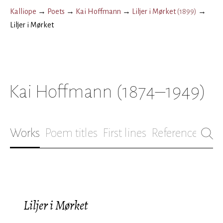
Kalliope
→
Poets
→
Kai Hoffmann
→
Liljer i Mørket
(
1899
)
→
Liljer i Mørket
Kai Hoffmann
(1874–1949)
Works
Poem titles
First lines
References
Bio
Liljer i Mørket