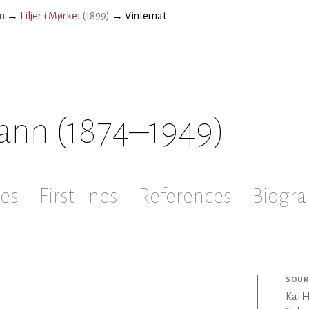
n
→
Liljer i Mørket
(
1899
)
→
Vinternat
ann
(1874–1949)
les
First lines
References
Biogra
SOUR
Kai 