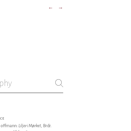
←
→
phy
CE
Hoffmann:
Liljer i Mørket
, Brdr.