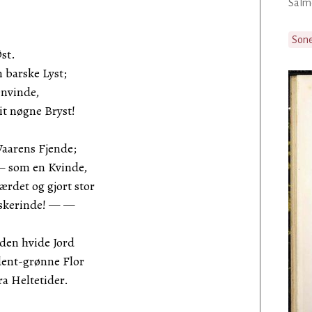
Salmo
Son
Øst.
n barske Lyst;
envinde,
it nøgne Bryst!
Vaarens Fjende;
 — som en Kvinde,
rdet og gjort stor
lskerinde! — —
den hvide Jord
dent-grønne Flor
ra Heltetider.