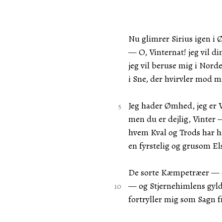
Nu glimrer Sirius igen i 
— O, Vinternat! jeg vil di
jeg vil beruse mig i Nord
i Sne, der hvirvler mod m
Jeg hader Ømhed, jeg er 
men du er dejlig, Vinter
hvem Kval og Trods har hæ
en fyrstelig og grusom E
De sorte Kæmpetræer — 
— og Stjernehimlens gyl
fortryller mig som Sagn f