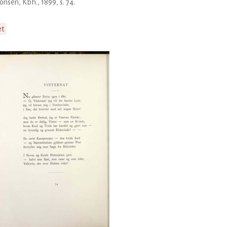
nsen, Kbh., 1899, s. 74.
et