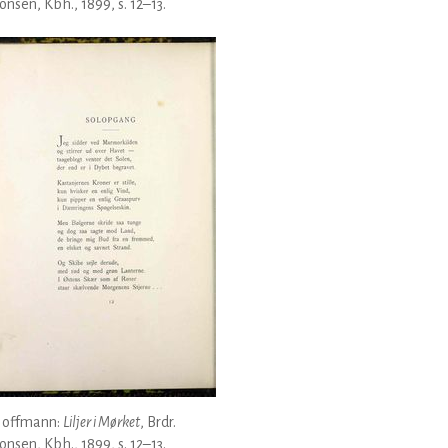
nsen, Kbh., 1899, s. 12–13.
Hoffmann:
Liljer i Mørket
, Brdr.
nsen, Kbh., 1899, s. 12–13.