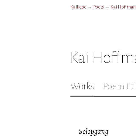
Kalliope
→
Poets
→
Kai Hoffman
Kai Hoffm
Works
Poem tit
Solopgang