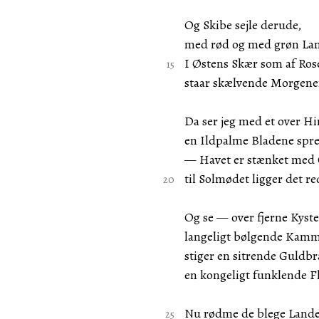
Og Skibe sejle derude,
med rød og med grøn Lan
I Østens Skær som af Ros
staar skælvende Morgenens
Da ser jeg med et over H
en Ildpalme Bladene spr
— Havet er stænket med 
til Solmødet ligger det re
Og se — over fjerne Kyste
langeligt bølgende Kam
stiger en sitrende Guld
en kongeligt funklende 
Nu rødme de blege Lande