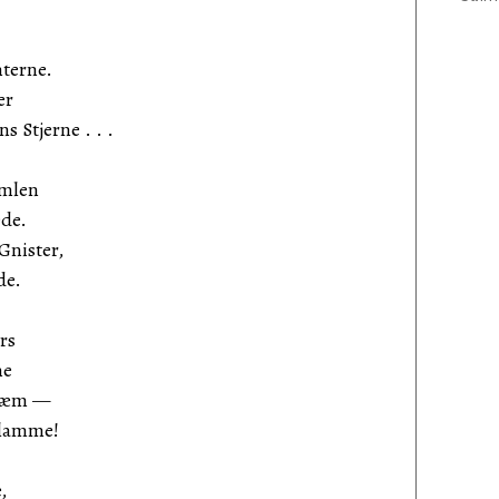
terne.
er
 Stjerne . . .
imlen
ede.
Gnister,
de.
rs
me
bræm —
Flamme!
,