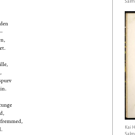
Salmo
lden
 —
en,
et.
lle,
,
spurv
in.
 tunge
d,
n fremmed,
Kai 
d.
Salmo