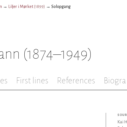
n
→
Liljer i Mørket
(
1899
)
→
Solopgang
ann
(1874–1949)
les
First lines
References
Biogra
SOUR
Kai 