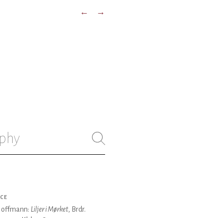
←
→
phy
CE
Hoffmann:
Liljer i Mørket
, Brdr.