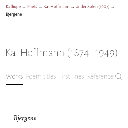
Kalliope
→
Poets
→
Kai Hoffmann
→
Under Solen
(
1907
)
→
Bjergene
Kai Hoffmann
(1874–1949)
Works
Poem titles
First lines
References
Bio
Bjergene