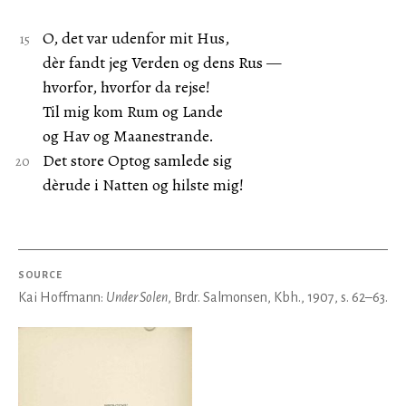
O, det var udenfor mit Hus,
dèr fandt jeg Verden og dens Rus —
hvorfor, hvorfor da rejse!
Til mig kom Rum og Lande
og Hav og Maanestrande.
Det store Optog samlede sig
dèrude i Natten og hilste mig!
SOURCE
Kai Hoffmann:
Under Solen
, Brdr. Salmonsen, Kbh., 1907, s. 62–63.