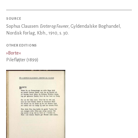
SOURCE
Sophus Claussen:
Eroter og Fauner
, Gyldendalske Boghandel,
Nordisk Forlag, Kbh., 1910, s. 30.
OTHER EDITIONS
»
Borte
«
Pilefløjter (1899)