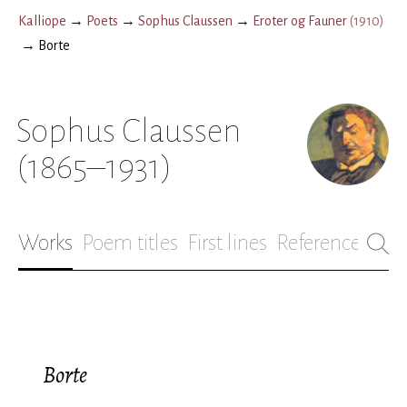
Kalliope
→
Poets
→
Sophus Claussen
→
Eroter og Fauner
(
1910
)
→
Borte
Sophus Claussen
(1865–1931)
Works
Poem titles
First lines
References
Bio
Borte