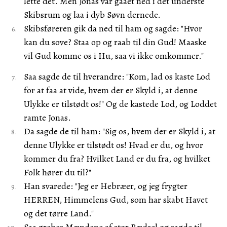
lette det. Men Jonas var gaaet ned i det underste
Skibsrum og laa i dyb Søvn dernede.
Skibsføreren gik da ned til ham og sagde: "Hvor
kan du sove? Staa op og raab til din Gud! Maaske
vil Gud komme os i Hu, saa vi ikke omkommer."
Saa sagde de til hverandre: "Kom, lad os kaste Lod
for at faa at vide, hvem der er Skyld i, at denne
Ulykke er tilstødt os!" Og de kastede Lod, og Loddet
ramte Jonas.
Da sagde de til ham: "Sig os, hvem der er Skyld i, at
denne Ulykke er tilstødt os! Hvad er du, og hvor
kommer du fra? Hvilket Land er du fra, og hvilket
Folk hører du til?"
Han svarede: "Jeg er Hebræer, og jeg frygter
HERREN, Himmelens Gud, som har skabt Havet
og det tørre Land."