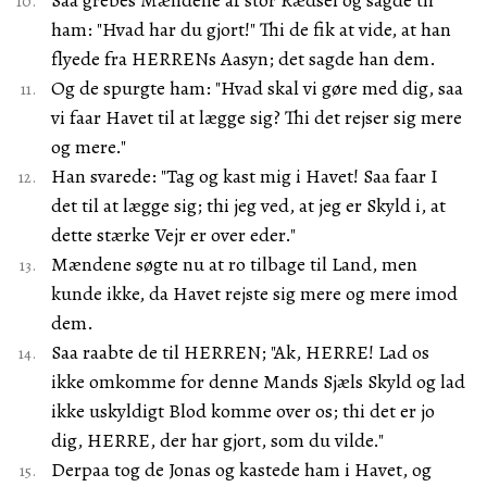
Saa grebes Mændene af stor Rædsel og sagde til
ham: "Hvad har du gjort!" Thi de fik at vide, at han
flyede fra HERRENs Aasyn; det sagde han dem.
Og de spurgte ham: "Hvad skal vi gøre med dig, saa
vi faar Havet til at lægge sig? Thi det rejser sig mere
og mere."
Han svarede: "Tag og kast mig i Havet! Saa faar I
det til at lægge sig; thi jeg ved, at jeg er Skyld i, at
dette stærke Vejr er over eder."
Mændene søgte nu at ro tilbage til Land, men
kunde ikke, da Havet rejste sig mere og mere imod
dem.
Saa raabte de til HERREN; "Ak, HERRE! Lad os
ikke omkomme for denne Mands Sjæls Skyld og lad
ikke uskyldigt Blod komme over os; thi det er jo
dig, HERRE, der har gjort, som du vilde."
Derpaa tog de Jonas og kastede ham i Havet, og