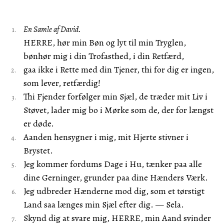
En Samle af David.
HERRE, hør min Bøn og lyt til min Tryglen,
bønhør mig i din Trofasthed, i din Retfærd,
gaa ikke i Rette med din Tjener, thi for dig er ingen,
som lever, retfærdig!
Thi Fjender forfølger min Sjæl, de træder mit Liv i
Støvet, lader mig bo i Mørke som de, der for længst
er døde.
Aanden hensygner i mig, mit Hjerte stivner i
Brystet.
Jeg kommer fordums Dage i Hu, tænker paa alle
dine Gerninger, grunder paa dine Hænders Værk.
Jeg udbreder Hænderne mod dig, som et tørstigt
Land saa længes min Sjæl efter dig. — Sela.
Skynd dig at svare mig, HERRE, min Aand svinder