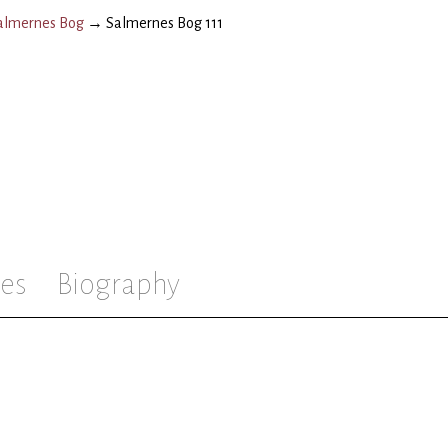
almernes Bog
→
Salmernes Bog 111
es
Biography