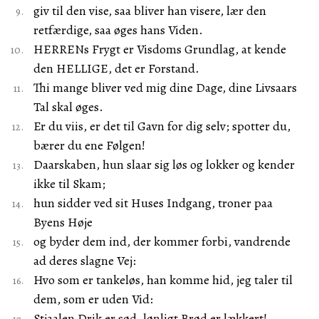
giv til den vise, saa bliver han visere, lær den
retfærdige, saa øges hans Viden.
HERRENs Frygt er Visdoms Grundlag, at kende
den HELLIGE, det er Forstand.
Thi mange bliver ved mig dine Dage, dine Livsaars
Tal skal øges.
Er du viis, er det til Gavn for dig selv; spotter du,
bærer du ene Følgen!
Daarskaben, hun slaar sig løs og lokker og kender
ikke til Skam;
hun sidder ved sit Huses Indgang, troner paa
Byens Høje
og byder dem ind, der kommer forbi, vandrende
ad deres slagne Vej:
Hvo som er tankeløs, han komme hid, jeg taler til
dem, som er uden Vid:
Stjaalen Drik er sød, lønligt Brød er lækkert!