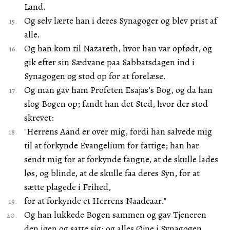
Land.
Og selv lærte han i deres Synagoger og blev prist af
alle.
Og han kom til Nazareth, hvor han var opfødt, og
gik efter sin Sædvane paa Sabbatsdagen ind i
Synagogen og stod op for at forelæse.
Og man gav ham Profeten Esajas’s Bog, og da han
slog Bogen op; fandt han det Sted, hvor der stod
skrevet:
"Herrens Aand er over mig, fordi han salvede mig
til at forkynde Evangelium for fattige; han har
sendt mig for at forkynde fangne, at de skulle lades
løs, og blinde, at de skulle faa deres Syn, for at
sætte plagede i Frihed,
for at forkynde et Herrens Naadeaar."
Og han lukkede Bogen sammen og gav Tjeneren
den igen og satte sig; og alles Øjne i Synagogen