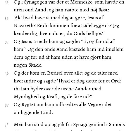
Og i Synagogen var der et Menneske, som havde en
uren ond Aand, og han raabte med høj Røst:
"Ak! hvad have vi med dig at gøre, Jesus af
Nazareth? Er du kommen for at ødelægge os? Jeg
kender dig, hvem du er, du Guds hellige."
Og Jesus truede ham og sagde: "Ti, og far ud af
ham!" Og den onde Aand kastede ham ind imellem
dem og for ud af ham uden at have gjort ham
nogen Skade.
Og der kom en Rædsel over alle; og de talte med
hverandre og sagde "Hvad er dog dette for et Ord;
thi han byder over de urene Aander med
Myndighed og Kraft, og de fare ud?"
Og Rygtet om ham udbredtes alle Vegne i det
omliggende Land.
Men han stod op og gik fra Synagogen ind i Simons