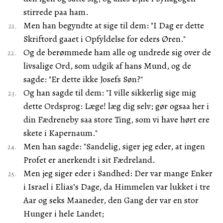
stirrede paa ham.
Men han begyndte at sige til dem: "I Dag er dette
Skriftord gaaet i Opfyldelse for eders Øren."
Og de berømmede ham alle og undrede sig over de
livsalige Ord, som udgik af hans Mund, og de
sagde: "Er dette ikke Josefs Søn?"
Og han sagde til dem: "I ville sikkerlig sige mig
dette Ordsprog: Læge! læg dig selv; gør ogsaa her i
din Fædreneby saa store Ting, som vi have hørt ere
skete i Kapernaum."
Men han sagde: "Sandelig, siger jeg eder, at ingen
Profet er anerkendt i sit Fædreland.
Men jeg siger eder i Sandhed: Der var mange Enker
i Israel i Elias’s Dage, da Himmelen var lukket i tre
Aar og seks Maaneder, den Gang der var en stor
Hunger i hele Landet;