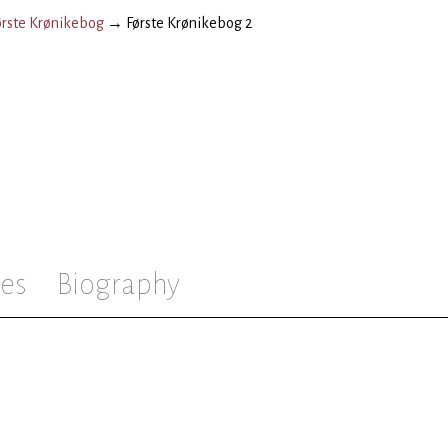
ørste Krønikebog
→
Første Krønikebog 2
es
Biography