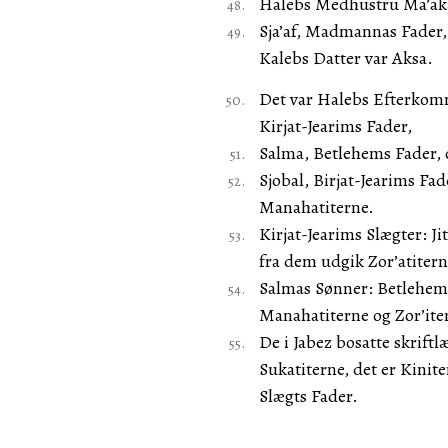
Halebs Medhustru Ma’aka 
Sja’af, Madmannas Fader,
Kalebs Datter var Aksa.
Det var Halebs Efterkomm
Kirjat-Jearims Fader,
Salma, Betlehems Fader, 
Sjobal, Birjat-Jearims Fa
Manahatiterne.
Kirjat-Jearims Slægter: Ji
fra dem udgik Zor’atitern
Salmas Sønner: Betlehem,
Manahatiterne og Zor’ite
De i Jabez bosatte skriftl
Sukatiterne, det er Kin
Slægts Fader.