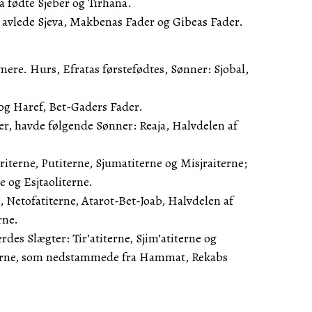
fødte Sjeber og Tirhana.
 avlede Sjeva, Makbenas Fader og Gibeas Fader.
ere. Hurs, Efratas førstefødtes, Sønner: Sjobal,
og Haref, Bet-Gaders Fader.
der, havde følgende Sønner: Reaja, Halvdelen af
triterne, Putiterne, Sjumatiterne og Misjraiterne;
e og Esjtaoliterne.
 Netofatiterne, Atarot-Bet-Joab, Halvdelen af
rne.
ærdes Slægter: Tir’atiterne, Sjim’atiterne og
iterne, som nedstammede fra Hammat, Rekabs