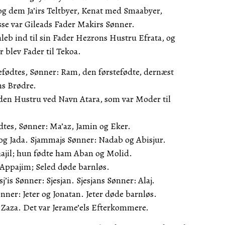
g dem Ja’irs Teltbyer, Kenat med Smaabyer,
isse var Gileads Fader Makirs Sønner.
leb ind til sin Fader Hezrons Hustru Efrata, og
 blev Fader til Tekoa.
efødtes, Sønner: Ram, den førstefødte, dernæst
s Brødre.
den Hustru ved Navn Atara, som var Moder til
dtes, Sønner: Ma’az, Jamin og Eker.
g Jada. Sjammajs Sønner: Nadab og Abisjur.
ajil; hun fødte ham Aban og Molid.
Appajim; Seled døde barnløs.
sj’is Sønner: Sjesjan. Sjesjans Sønner: Alaj.
ner: Jeter og Jonatan. Jeter døde barnløs.
g Zaza. Det var Jerame’els Efterkommere.