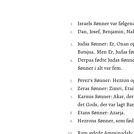
Israels Sønner var følgen
Dan, Josef, Benjamin, Naf
Judas Sønner: Er, Onan og
Batsjua. Men Er, Judas f
Derpaa fødte Judas Sønne
Sønner i alt var fem.
Perez’s Sønner: Hezron 
Zeras Sønner: Zimri, Etan
Karmis Sønner: Akar, der 
det Gods, der var lagt Ba
Etans Sønner: Azarja.
Hezrons Sønner, som født
Ram avlede Amminadab; 