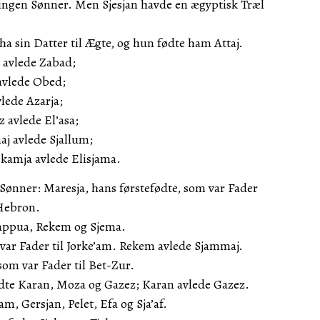
 ingen Sønner. Men Sjesjan havde en ægyptisk Træl
rha sin Datter til Ægte, og hun fødte ham Attaj.
n avlede Zabad;
 avlede Obed;
lede Azarja;
z avlede El’asa;
aj avlede Sjallum;
ekamja avlede Elisjama.
Sønner: Maresja, hans førstefødte, som var Fader
 Hebron.
appua, Rekem og Sjema.
var Fader til Jorke’am. Rekem avlede Sjammaj.
om var Fader til Bet-Zur.
dte Karan, Moza og Gazez; Karan avlede Gazez.
m, Gersjan, Pelet, Efa og Sja’af.