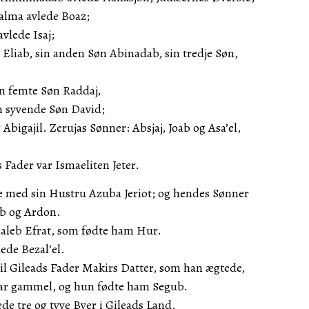
alma avlede Boaz;
vlede Isaj;
e Eliab, sin anden Søn Abinadab, sin tredje Søn,
sin femte Søn Raddaj,
in syvende Søn David;
 Abigajil. Zerujas Sønner: Absjaj, Joab og Asa’el,
 Fader var Ismaeliten Jeter.
 med sin Hustru Azuba Jeriot; og hendes Sønner
bab og Ardon.
aleb Efrat, som fødte ham Hur.
ede Bezal’el.
il Gileads Fader Makirs Datter, som han ægtede,
Aar gammel, og hun fødte ham Segub.
ede tre og tyve Byer i Gileads Land.