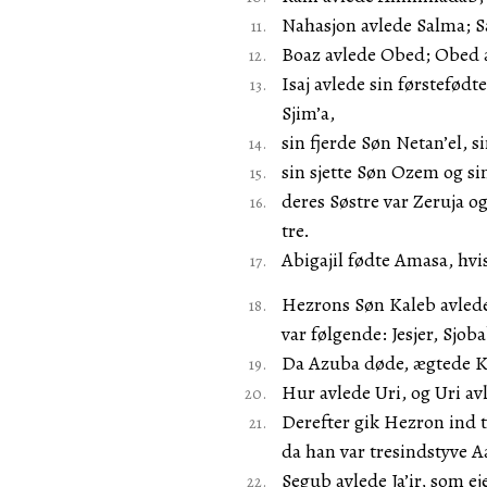
Nahasjon avlede Salma; S
Boaz avlede Obed; Obed a
Isaj avlede sin førstefødt
Sjim’a,
sin fjerde Søn Netan’el, 
sin sjette Søn Ozem og s
deres Søstre var Zeruja og
tre.
Abigajil fødte Amasa, hvis
Hezrons Søn Kaleb avlede
var følgende: Jesjer, Sjo
Da Azuba døde, ægtede K
Hur avlede Uri, og Uri avl
Derefter gik Hezron ind t
da han var tresindstyve 
Segub avlede Ja’ir, som ej