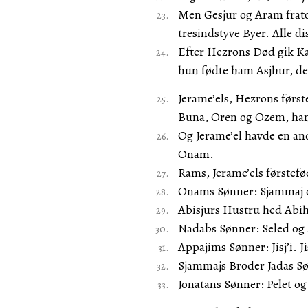
Men Gesjur og Aram frato
tresindstyve Byer. Alle d
Efter Hezrons Død gik Ka
hun fødte ham Asjhur, der
Jerame’els, Hezrons først
Buna, Oren og Ozem, han
Og Jerame’el havde en an
Onam.
Rams, Jerame’els førstefø
Onams Sønner: Sjammaj o
Abisjurs Hustru hed Abih
Nadabs Sønner: Seled og 
Appajims Sønner: Jisj’i. Ji
Sjammajs Broder Jadas Søn
Jonatans Sønner: Pelet o