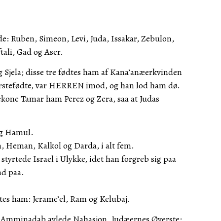
de: Ruben, Simeon, Levi, Juda, Issakar, Zebulon,
tali, Gad og Aser.
 Sjela; disse tre fødtes ham af Kana’anæerkvinden
ørstefødte, var HERREN imod, og han lod ham dø.
kone Tamar ham Perez og Zera, saa at Judas
og Hamul.
, Heman, Kalkol og Darda, i alt fem.
styrtede Israel i Ulykke, idet han forgreb sig paa
nd paa.
es ham: Jerame’el, Ram og Kelubaj.
Amminadab avlede Nahasjon, Judæernes Øverste;