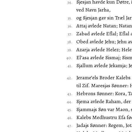
Sjesjan havde kun Døtre,
ved Navn Jarha,
og Sjesjan gav sin Træl Ja
Attaj avlede Natan; Nata
Zabad avlede Eflal; Eflal
Obed avlede Jehu; Jehu av
Azarja avlede Helez; Hele
El’asa avlede Sismaj; Sism
Sjallum avlede Jekamja; J
Jerame’els Broder Kalebs 
til Zif. Maresjas Sønner:
Hebrons Sønner: Kora, T
Sjema avlede Raham, der 
Sjammajs Søn var Maon, s
Kalebs Medhustru Efa fø
Jadajs Sønner: Regem, Jota