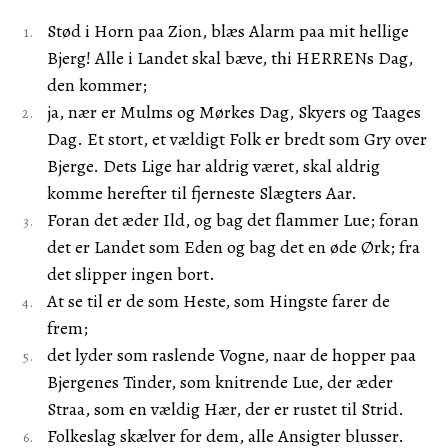
Stød i Horn paa Zion, blæs Alarm paa mit hellige
Bjerg! Alle i Landet skal bæve, thi HERRENs Dag,
den kommer;
ja, nær er Mulms og Mørkes Dag, Skyers og Taages
Dag. Et stort, et vældigt Folk er bredt som Gry over
Bjerge. Dets Lige har aldrig været, skal aldrig
komme herefter til fjerneste Slægters Aar.
Foran det æder Ild, og bag det flammer Lue; foran
det er Landet som Eden og bag det en øde Ørk; fra
det slipper ingen bort.
At se til er de som Heste, som Hingste farer de
frem;
det lyder som raslende Vogne, naar de hopper paa
Bjergenes Tinder, som knitrende Lue, der æder
Straa, som en vældig Hær, der er rustet til Strid.
Folkeslag skælver for dem, alle Ansigter blusser.