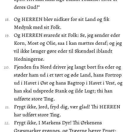
deres Gud?"
Og HERREN blev nidkær for sit Land og fik
Medynk med sit Folk.
Og HERREN svarede sit Folk: Se, jeg sender eder
Korn, Most og Olie, saa I kan mættes deraf; og jeg
vil ikke længer gøre eder til Skændsel iblandt
Hedningerne.
Fjenden fra Nord driver jeg langt bort fra eder og
støder ham ud i et tørt og øde Land, hans Fortrop
ud i Havet i Øst og hans Bagtrop i Havet i Vest, og
han skal udsprede Stank og ilde Lugt; thi han
udførte store Ting.
Frygt ikke, Jord, fryd dig, vær glad! Thi HERREN
har udført store Ting.
Frygt ikke, I Markens Dyr! Thi Ørkenens
Græsmarker grønnes, og Træerne bærer Frugt;