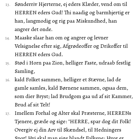
Sønderriv Hjerterne, ej eders Klæder, vend om til
HERREN eders Gud! Thi naadig og barmhjertig er
han, langmodig og rig paa Miskundhed, han
angrer det onde.
Maaske slaar han om og angrer og levner
Velsignelse efter sig, Afgrødeoffer og Drikoffer til
HERREN eders Gud.
Stød i Horn paa Zion, helliger Faste, udraab festlig
Samling,
kald Folket sammen, helliger et Stævne, lad de
gamle samles, kald Børnene sammen, ogsaa dem,
som dier Bryst; lad Brudgom gaa ud af sit Kammer,
Brud af sit Telt!
Imellem Forhal og Alter skal Præsterne, HERRENs
Tjenere, græde og sige: "HERRE, spar dog dit Folk!
Overgiv ej din Arv til Skændsel, til Hedningers
Spot! Hvi skal man sige blandt Folkene: Hvor er