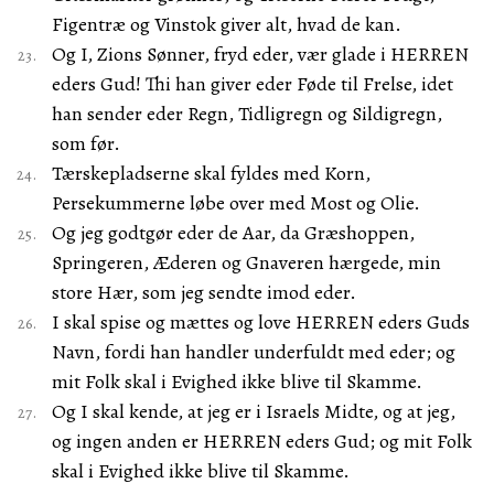
Figentræ og Vinstok giver alt, hvad de kan.
Og I, Zions Sønner, fryd eder, vær glade i HERREN
eders Gud! Thi han giver eder Føde til Frelse, idet
han sender eder Regn, Tidligregn og Sildigregn,
som før.
Tærskepladserne skal fyldes med Korn,
Persekummerne løbe over med Most og Olie.
Og jeg godtgør eder de Aar, da Græshoppen,
Springeren, Æderen og Gnaveren hærgede, min
store Hær, som jeg sendte imod eder.
I skal spise og mættes og love HERREN eders Guds
Navn, fordi han handler underfuldt med eder; og
mit Folk skal i Evighed ikke blive til Skamme.
Og I skal kende, at jeg er i Israels Midte, og at jeg,
og ingen anden er HERREN eders Gud; og mit Folk
skal i Evighed ikke blive til Skamme.