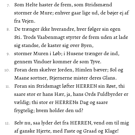
Som Helte haster de frem, som Stridsmænd
stormer de Mure; enhver gaar lige ud, de bøjer ej af
fra Vejen.
De trænger ikke hverandre, hver følger sin egen
Sti. Trods Vaabenmagt styrter de frem uden at lade
sig standse, de kaster sig over Byen,
stormer Muren i Løb; i Husene trænger de ind,
gennem Vinduer kommer de som Tyve.
Foran dem skælver Jorden, Himlen bæver; Sol og
Maane sortner, Stjernerne mister deres Glans.
Foran sin Stridsmagt løfter HERREN sin Røst, thi
saare stor er hans Hær, ja, hans Ords Fuldbyrder er
vældig; thi stor er HERRENs Dag og saare
frygtelig; hvem holder den ud?
Selv nu, saa lyder det fra HERREN, vend om til mig
af ganske Hjerte, med Faste og Graad og Klage!