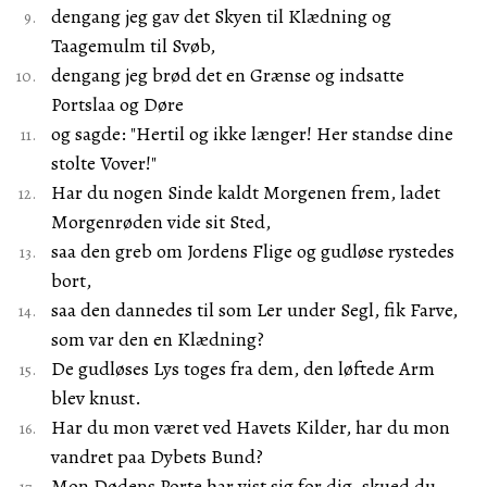
dengang jeg gav det Skyen til Klædning og
Taagemulm til Svøb,
dengang jeg brød det en Grænse og indsatte
Portslaa og Døre
og sagde: "Hertil og ikke længer! Her standse dine
stolte Vover!"
Har du nogen Sinde kaldt Morgenen frem, ladet
Morgenrøden vide sit Sted,
saa den greb om Jordens Flige og gudløse rystedes
bort,
saa den dannedes til som Ler under Segl, fik Farve,
som var den en Klædning?
De gudløses Lys toges fra dem, den løftede Arm
blev knust.
Har du mon været ved Havets Kilder, har du mon
vandret paa Dybets Bund?
Mon Dødens Porte har vist sig for dig, skued du