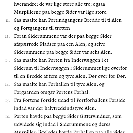
hverandre; de var lige store alle tre; ogsaa
Murpillerne paa begge Sider var lige store.
Saa maalte han Portindgangens Bredde til ti Alen
og Portgangens til tretten.
Foran Siderummene var der paa begge Sider
afspærrede Pladser paa een Alen, og selve
Siderummene paa begge Sider var seks Alen.
Saa maalte han Porten fra Indervæggen i et
Siderum til Indervæggen i Siderummet lige overfor
til en Bredde af fem og tyve Alen, Dør over for Dør.
Saa maalte han Forhallen til tyve Alen; og
Forgaarden omgav Portens Forhal.
Fra Portens Forside udad til Portforhallens Forside
indad var der halvtredsindstyve Alen.
Porten havde paa begge Sider Gittervinduer, som
udvidede sig indad i Siderummene og deres
Murpiller; ligeledes havde Forhallen paa alle Sider