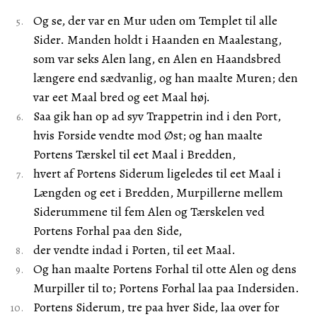
Og se, der var en Mur uden om Templet til alle
Sider. Manden holdt i Haanden en Maalestang,
som var seks Alen lang, en Alen en Haandsbred
længere end sædvanlig, og han maalte Muren; den
var eet Maal bred og eet Maal høj.
Saa gik han op ad syv Trappetrin ind i den Port,
hvis Forside vendte mod Øst; og han maalte
Portens Tærskel til eet Maal i Bredden,
hvert af Portens Siderum ligeledes til eet Maal i
Længden og eet i Bredden, Murpillerne mellem
Siderummene til fem Alen og Tærskelen ved
Portens Forhal paa den Side,
der vendte indad i Porten, til eet Maal.
Og han maalte Portens Forhal til otte Alen og dens
Murpiller til to; Portens Forhal laa paa Indersiden.
Portens Siderum, tre paa hver Side, laa over for