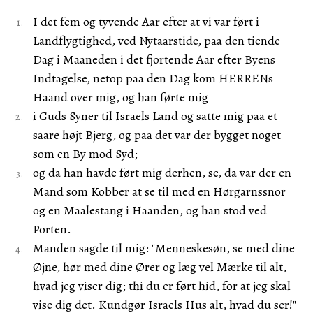
I det fem og tyvende Aar efter at vi var ført i
Landflygtighed, ved Nytaarstide, paa den tiende
Dag i Maaneden i det fjortende Aar efter Byens
Indtagelse, netop paa den Dag kom HERRENs
Haand over mig, og han førte mig
i Guds Syner til Israels Land og satte mig paa et
saare højt Bjerg, og paa det var der bygget noget
som en By mod Syd;
og da han havde ført mig derhen, se, da var der en
Mand som Kobber at se til med en Hørgarnssnor
og en Maalestang i Haanden, og han stod ved
Porten.
Manden sagde til mig: "Menneskesøn, se med dine
Øjne, hør med dine Ører og læg vel Mærke til alt,
hvad jeg viser dig; thi du er ført hid, for at jeg skal
vise dig det. Kundgør Israels Hus alt, hvad du ser!"