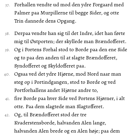
Forhallen vendte ud mod den ydre Forgaard med
Palmer paa Murpillerne til begge Sider, og otte
Trin dannede dens Opgang.
Derpaa vendte han sig til det Indre, idet han førte
mig til Østporten; der skyllede man Brændofferet.
Og i Portens Forhal stod to Borde paa den ene Side
og to paa den anden til at slagte Brændofferet,
Syndofferet og Skyldofferet paa.
Ogsaa ved det ydre Hjørne, mod Nord naar man
steg op i Portindgangen, stod to Borde og ved
Portforhallens andet Hjørne andre to,
fire Borde paa hver Side ved Portens Hjørner, i alt
otte. Paa dem slagtede man Slagtofferet.
Og, til Brændofferet stod der tre
Kvaderstensborde, halvanden Alen lange,
halvanden Alen brede og en Alen høje; paa dem