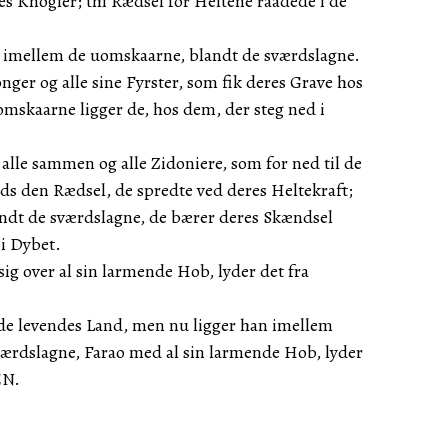
s Knogler; thi Rædsel for Heltene raadede i de
t imellem de uomskaarne, blandt de sværdslagne.
ger og alle sine Fyrster, som fik deres Grave hos
mskaarne ligger de, hos dem, der steg ned i
lle sammen og alle Zidoniere, som for ned til de
 den Rædsel, de spredte ved deres Heltekraft;
ndt de sværdslagne, de bærer deres Skændsel
 i Dybet.
sig over al sin larmende Hob, lyder det fra
 de levendes Land, men nu ligger han imellem
ærdslagne, Farao med al sin larmende Hob, lyder
EN.