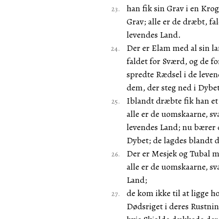
han fik sin Grav i en Kro
Grav; alle er de dræbt, f
levendes Land.
Der er Elam med al sin l
faldet for Sværd, og de 
spredte Rædsel i de leve
dem, der steg ned i Dybe
Iblandt dræbte fik han e
alle er de uomskaarne, sv
levendes Land; nu bærer 
Dybet; de lagdes blandt 
Der er Mesjek og Tubal 
alle er de uomskaarne, sv
Land;
de kom ikke til at ligge 
Dødsriget i deres Rustnin