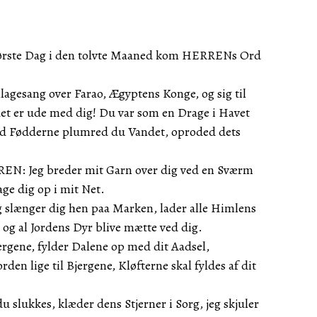
 første Dag i den tolvte Maaned kom HERRENs Ord
agesang over Farao, Ægyptens Konge, og sig til
et er ude med dig! Du var som en Drage i Havet
d Fødderne plumred du Vandet, oproded dets
REN: Jeg breder mit Garn over dig ved en Sværm
age dig op i mit Net.
g slænger dig hen paa Marken, lader alle Himlens
g og al Jordens Dyr blive mætte ved dig.
ergene, fylder Dalene op med dit Aadsel,
den lige til Bjergene, Kløfterne skal fyldes af dit
u slukkes, klæder dens Stjerner i Sorg, jeg skjuler