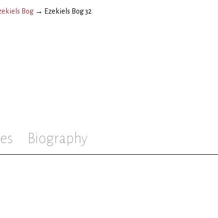
zekiels Bog
→
Ezekiels Bog 32
es
Biography