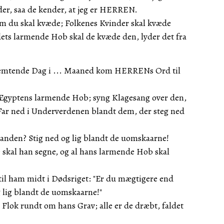
der, saa de kender, at jeg er HERREN.
om du skal kvæde; Folkenes Kvinder skal kvæde
dets larmende Hob skal de kvæde den, lyder det fra
 femtende Dag i ... Maaned kom HERRENs Ord til
Ægyptens larmende Hob; syng Klagesang over den,
Far ned i Underverdenen blandt dem, der steg ned
 anden? Stig ned og lig blandt de uomskaarne!
 skal han segne, og al hans larmende Hob skal
 til ham midt i Dødsriget: "Er du mægtigere end
 lig blandt de uomskaarne!"
 Flok rundt om hans Grav; alle er de dræbt, faldet