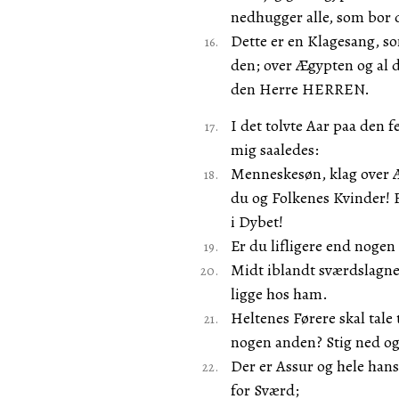
nedhugger alle, som bor 
Dette er en Klagesang, s
den; over Ægypten og al 
den Herre HERREN.
I det tolvte Aar paa den
mig saaledes:
Menneskesøn, klag over 
du og Folkenes Kvinder! 
i Dybet!
Er du lifligere end nogen
Midt iblandt sværdslagne
ligge hos ham.
Heltenes Førere skal tale
nogen anden? Stig ned og
Der er Assur og hele hans
for Sværd;