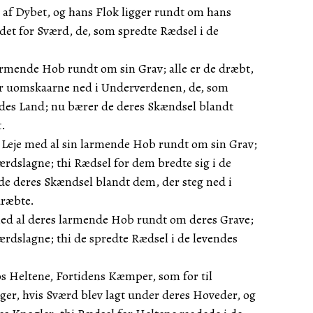
g af Dybet, og hans Flok ligger rundt om hans
aldet for Sværd, de, som spredte Rædsel i de
armende Hob rundt om sin Grav; alle er de dræbt,
for uomskaarne ned i Underverdenen, de, som
ndes Land; nu bærer de deres Skændsel blandt
t.
t Leje med al sin larmende Hob rundt om sin Grav;
ærdslagne; thi Rædsel for dem bredte sig i de
de deres Skændsel blandt dem, der steg ned i
dræbte.
med al deres larmende Hob rundt om deres Grave;
ærdslagne; thi de spredte Rædsel i de levendes
hos Heltene, Fortidens Kæmper, som for til
ger, hvis Sværd blev lagt under deres Hoveder, og