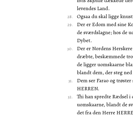
hvis Skjolde dækkede dere
levendes Land.
Ogsaa du skal ligge knus
Der er Edom med sine Kon
de sværdslagne; hos de uo
Dybet.
Der er Nordens Herskere a
dræbte, beskæmmede trods
de ligger uomskaarne bla
blandt dem, der steg ned
Dem ser Farao og trøster 
HERREN.
Thi han spredte Rædsel i
uomskaarne, blandt de sv
det fra den Herre HERR