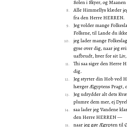
Solen i Skyer, og Maanen 
Alle Himmellys klæder jeg 
fra den Herre HERREN.
Jeg volder mange Folkesla
Folkene, til Lande du ikk
jeg lader mange Folkeslag
gyse over dig, naar jeg s
uafbrudt, hver for sit Liv
Thi saa siger den Herre
dig.
Jeg styrter din Hob ved H
hærger Ægyptens Pragt, o
Jeg udrydder alt dets Kv
plumre dem mer, ej Dyre
saa lader jeg Vandene kl
den Herre HERREN —
naar jeg gør Ægypten til Ø