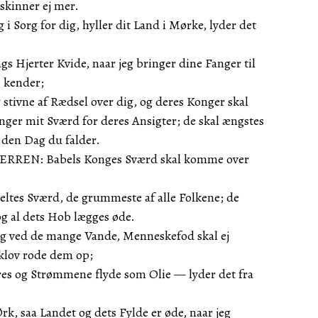
skinner ej mer.
i Sorg for dig, hyller dit Land i Mørke, lyder det
gs Hjerter Kvide, naar jeg bringer dine Fanger til
e kender;
 stivne af Rædsel over dig, og deres Konger skal
vinger mit Sværd for deres Ansigter; de skal ængstes
, den Dag du falder.
 HERREN: Babels Konges Sværd skal komme over
eltes Sværd, de grummeste af alle Folkene; de
g al dets Hob lægges øde.
æg ved de mange Vande, Menneskefod skal ej
klov rode dem op;
ares og Strømmene flyde som Olie — lyder det fra
rk, saa Landet og dets Fylde er øde, naar jeg