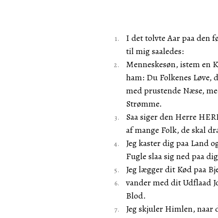
I det tolvte Aar paa den
til mig saaledes:
Menneskesøn, istem en Kl
ham: Du Folkenes Løve, d
med prustende Næse, me
Strømme.
Saa siger den Herre HER
af mange Folk, de skal dr
Jeg kaster dig paa Land o
Fugle slaa sig ned paa di
Jeg lægger dit Kød paa Bj
vander med dit Udflaad Jor
Blod.
Jeg skjuler Himlen, naar d