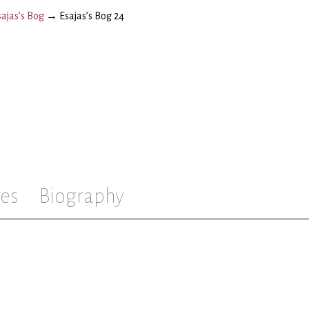
sajas’s Bog
→
Esajas’s Bog 24
es
Biography