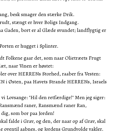
Sang, besk smager den stærke Drik.
rudt, stængt er hver Boligs Indgang.
a Gaden, bort er al Glæde svundet; landflygtig er
Porten er hugget i Splinter.
dt Folkene gaar det, som naar Olietræets Frugt
læt, naar Vinen er høstet:
ubler over HERRENs Storhed, raaber fra Vesten:
EN i Østen, paa Havets Strande HERRENs, Israels
vi Lovsange: "Hil den retfærdige!" Men jeg siger:
ig, Ransmænd raner, Ransmænd raner Ran,
 dig, som bor paa Jorden!
skal falde i Grav, og den, der naar op af Grav, skal
ne oventil aabnes, og Jordens Grundvolde vakler.