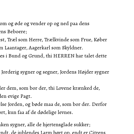
om og øde og vender op og ned paa dens
ens Beboere;
st, Træl som Herre, Trælkvinde som Frue, Køber
m Laantager, Aagerkarl som Skyldner.
es i Bund og Grund, thi HERREN har talet dette
 Jorderig sygner og segner, Jordens Højder sygner
der dem, som bor der, thi Lovene krænked de,
den evige Pagt.
lse Jorden, og bøde maa de, som bor der. Derfor
rt, kun faa af de dødelige levnes.
ken sygner, alle de hjertensglade sukker;
dt, de jublendes Larm hørt op, endt er Citrens