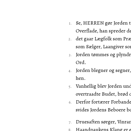
Se, HERREN gør Jorden t
Overflade, han spreder d
det gaar Lægfolk som Præ
som Sælger, Laangiver so
Jorden tømmes og plyndr
Ord.
Jorden blegner og segner,
hen.
Vanhellig blev Jorden un
overtraadte Budet, brød 
Derfor fortærer Forbande
svides Jordens Beboere bo
Druesaften sørger, Vinran
Haandpaukens Klang er en