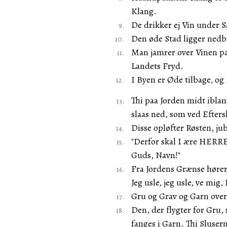
Klang.
De drikker ej Vin under 
Den øde Stad ligger nedb
Man jamrer over Vinen pa
Landets Fryd.
I Byen er Øde tilbage, og 
Thi paa Jorden midt iblan
slaas ned, som ved Efters
Disse opløfter Røsten, j
"Derfor skal I ære HERR
Guds, Navn!"
Fra Jordens Grænse hører 
Jeg usle, jeg usle, ve m
Gru og Grav og Garn over
Den, der flygter for Gru, 
fanges i Garn. Thi Sluser