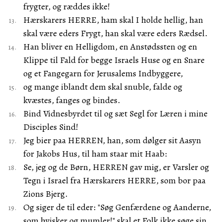
frygter, og ræddes ikke!
Hærskarers HERRE, ham skal I holde hellig, han
skal være eders Frygt, han skal være eders Rædsel.
Han bliver en Helligdom, en Anstødssten og en
Klippe til Fald for begge Israels Huse og en Snare
og et Fangegarn for Jerusalems Indbyggere,
og mange iblandt dem skal snuble, falde og
kvæstes, fanges og bindes.
Bind Vidnesbyrdet til og sæt Segl for Læren i mine
Disciples Sind!
Jeg bier paa HERREN, han, som dølger sit Aasyn
for Jakobs Hus, til ham staar mit Haab:
Se, jeg og de Børn, HERREN gav mig, er Varsler og
Tegn i Israel fra Hærskarers HERRE, som bor paa
Zions Bjerg.
Og siger de til eder: "Søg Genfærdene og Aanderne,
som hvisker og mumler!" skal et Folk ikke søge sin