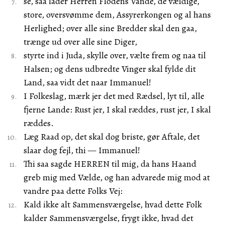
se, saa lader Herren Flodens Vande, de vældige,
store, oversvømme dem, Assyrerkongen og al hans
Herlighed; over alle sine Bredder skal den gaa,
trænge ud over alle sine Diger,
styrte ind i Juda, skylle over, vælte frem og naa til
Halsen; og dens udbredte Vinger skal fylde dit
Land, saa vidt det naar Immanuel!
I Folkeslag, mærk jer det med Rædsel, lyt til, alle
fjerne Lande: Rust jer, I skal ræddes, rust jer, I skal
ræddes.
Læg Raad op, det skal dog briste, gør Aftale, det
slaar dog fejl, thi — Immanuel!
Thi saa sagde HERREN til mig, da hans Haand
greb mig med Vælde, og han advarede mig mod at
vandre paa dette Folks Vej:
Kald ikke alt Sammensværgelse, hvad dette Folk
kalder Sammensværgelse, frygt ikke, hvad det