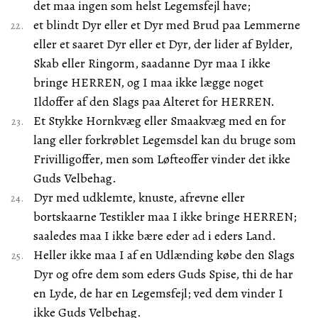
det maa ingen som helst Legemsfejl have;
et blindt Dyr eller et Dyr med Brud paa Lemmerne
eller et saaret Dyr eller et Dyr, der lider af Bylder,
Skab eller Ringorm, saadanne Dyr maa I ikke
bringe HERREN, og I maa ikke lægge noget
Ildoffer af den Slags paa Alteret for HERREN.
Et Stykke Hornkvæg eller Smaakvæg med en for
lang eller forkrøblet Legemsdel kan du bruge som
Frivilligoffer, men som Løfteoffer vinder det ikke
Guds Velbehag.
Dyr med udklemte, knuste, afrevne eller
bortskaarne Testikler maa I ikke bringe HERREN;
saaledes maa I ikke bære eder ad i eders Land.
Heller ikke maa I af en Udlænding købe den Slags
Dyr og ofre dem som eders Guds Spise, thi de har
en Lyde, de har en Legemsfejl; ved dem vinder I
ikke Guds Velbehag.