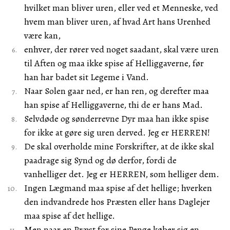
hvilket man bliver uren, eller ved et Menneske, ved
hvem man bliver uren, af hvad Art hans Urenhed
være kan,
enhver, der rører ved noget saadant, skal være uren
til Aften og maa ikke spise af Helliggaverne, før
han har badet sit Legeme i Vand.
Naar Solen gaar ned, er han ren, og derefter maa
han spise af Helliggaverne, thi de er hans Mad.
Selvdøde og sønderrevne Dyr maa han ikke spise
for ikke at gøre sig uren derved. Jeg er HERREN!
De skal overholde mine Forskrifter, at de ikke skal
paadrage sig Synd og dø derfor, fordi de
vanhelliger det. Jeg er HERREN, som helliger dem.
Ingen Lægmand maa spise af det hellige; hverken
den indvandrede hos Præsten eller hans Daglejer
maa spise af det hellige.
Men naar en Præst for sine Penge køber sig en