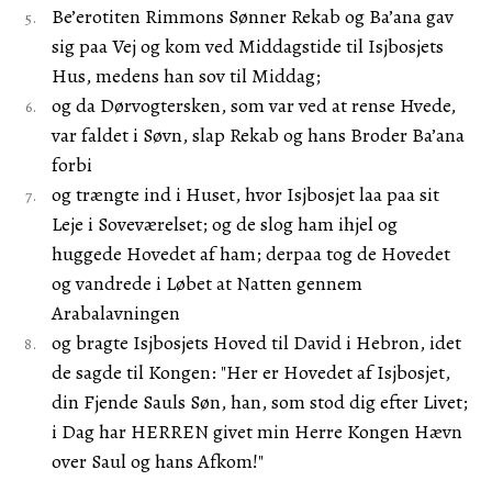
Be’erotiten Rimmons Sønner Rekab og Ba’ana gav
sig paa Vej og kom ved Middagstide til Isjbosjets
Hus, medens han sov til Middag;
og da Dørvogtersken, som var ved at rense Hvede,
var faldet i Søvn, slap Rekab og hans Broder Ba’ana
forbi
og trængte ind i Huset, hvor Isjbosjet laa paa sit
Leje i Soveværelset; og de slog ham ihjel og
huggede Hovedet af ham; derpaa tog de Hovedet
og vandrede i Løbet at Natten gennem
Arabalavningen
og bragte Isjbosjets Hoved til David i Hebron, idet
de sagde til Kongen: "Her er Hovedet af Isjbosjet,
din Fjende Sauls Søn, han, som stod dig efter Livet;
i Dag har HERREN givet min Herre Kongen Hævn
over Saul og hans Afkom!"