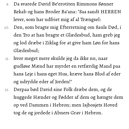
Da svarede David Be’erotiten Rimmons Sønner
Rekab og hans Broder Ba’ana: "Saa sandt HERREN
lever, som har udfriet mig af al Trængsel:
Den, som bragte mig Efterretning om Sauls Død, i
den Tro at han bragte et Glædesbud, ham greb jeg
og lod dræbe i Ziklag for at give ham Løn for hans
Glædesbud;
hvor meget mere skulde jeg da ikke nu, naar
gudløse Mænd har myrdet en retfærdig Mand paa
hans Leje i hans eget Hus, kræve hans Blod af eder
og udrydde eder af Jorden!"
Derpaa bød David sine Folk dræbe dem, og de
huggede Hænder og Fødder af dem og hængte dem
op ved Dammen i Hebron; men Isjbosjets Hoved
tog de og jordede i Abners Grav i Hebron.