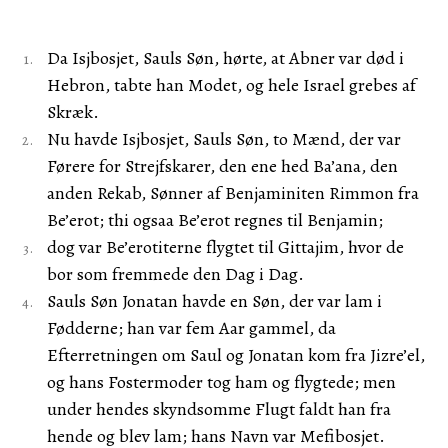
Da Isjbosjet, Sauls Søn, hørte, at Abner var død i
Hebron, tabte han Modet, og hele Israel grebes af
Skræk.
Nu havde Isjbosjet, Sauls Søn, to Mænd, der var
Førere for Strejfskarer, den ene hed Ba’ana, den
anden Rekab, Sønner af Benjaminiten Rimmon fra
Be’erot; thi ogsaa Be’erot regnes til Benjamin;
dog var Be’erotiterne flygtet til Gittajim, hvor de
bor som fremmede den Dag i Dag.
Sauls Søn Jonatan havde en Søn, der var lam i
Fødderne; han var fem Aar gammel, da
Efterretningen om Saul og Jonatan kom fra Jizre’el,
og hans Fostermoder tog ham og flygtede; men
under hendes skyndsomme Flugt faldt han fra
hende og blev lam; hans Navn var Mefibosjet.