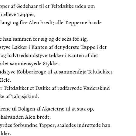
per af Gedehaar til et Teltdække uden om
n elleve Tæpper,
langt og fire Alen bredt; alle Tæpperne havde
 han sammen for sig og de seks for sig,
styve Løkker i Kanten af det yderste Tæppe i det
g halvtredsindstyve Løkker i Kanten af det
andet sammensyede Stykke.
ndstyve Kobberkroge til at sammenføje Teltdækket
Hele.
r Teltdækket et Dække af rødfarvede Væderskind
e af Tahasjskind.
ne til Boligen af Akacietræ til at staa op,
g halvanden Alen bredt,
byrdes forbundne Tapper; saaledes indrettede han
dder.