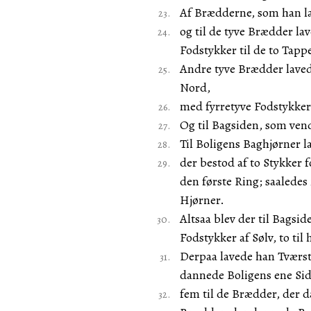
Af Brædderne, som han lav
og til de tyve Brædder lav
Fodstykker til de to Tapp
Andre tyve Brædder laved
Nord,
med fyrretyve Fodstykker 
Og til Bagsiden, som ven
Til Boligens Baghjørner 
der bestod af to Stykker f
den første Ring; saaledes
Hjørner.
Altsaa blev der til Bagsi
Fodstykker af Sølv, to til
Derpaa lavede han Tværst
dannede Boligens ene Sid
fem til de Brædder, der d