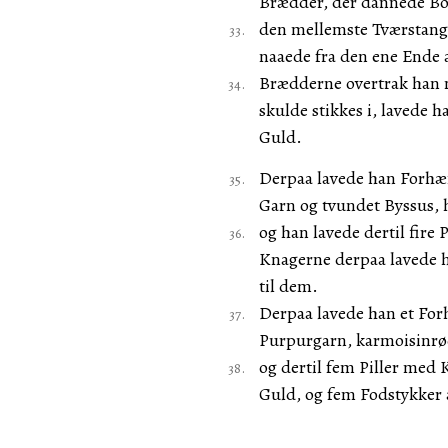
Brædder, der dannede Bo
den mellemste Tværstang 
naaede fra den ene Ende 
Brædderne overtrak han 
skulde stikkes i, lavede
Guld.
Derpaa lavede han Forhæn
Garn og tvundet Byssus, 
og han lavede dertil fire
Knagerne derpaa lavede ha
til dem.
Derpaa lavede han et Forh
Purpurgarn, karmoisinrø
og dertil fem Piller med
Guld, og fem Fodstykker 