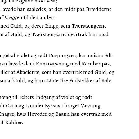
ligens Bagside mod Vest;
lavede han saaledes, at den midt paa Brædderne
af Væggen til den anden.
med Guld, og deres Ringe, som Tværstængerne
 han af Guld, og Tværstængerne overtrak han med
get af violet og rødt Purpurgarn, karmoisinrødt
han lavede det i Kunstvævning med Keruber paa,
 Piller af Akacietræ, som han overtrak med Guld, og
n af Guld, og han støbte fire Fodstykker af Sølv
æng til Teltets Indgang af violet og rødt
dt Garn og tvundet Byssus i broget Vævning
 Knager, hvis Hoveder og Baand han overtrak med
af Kobber.