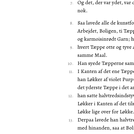
Og det, der var ydet, var 
nok.
Saa lavede alle de kunst
Arbejdet, Boligen, ti Tæp
og karmoisinrødt Garn; 
hvert Tæppe otte og tyve 
samme Maal.
Han syede Tæpperne sam
I Kanten af det ene Tæppe
han Løkker af violet Purp
det yderste Tæppe i det 
han satte halvtredsindst
Løkker i Kanten af det t
Løkke lige over for Løkke
Derpaa lavede han halvtr
med hinanden, saa at Bol