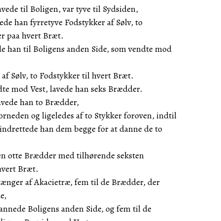
ede til Boligen, var tyve til Sydsiden,
ede han fyrretyve Fodstykker af Sølv, to
er paa hvert Bræt.
e han til Boligens anden Side, som vendte mod
af Sølv, to Fodstykker til hvert Bræt.
dte mod Vest, lavede han seks Brædder.
lavede han to Brædder,
orneden og ligeledes af to Stykker foroven, indtil
 indrettede han dem begge for at danne de to
den otte Brædder med tilhørende seksten
 hvert Bræt.
ænger af Akacietræ, fem til de Brædder, der
e,
annede Boligens anden Side, og fem til de