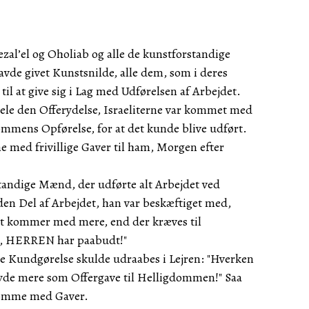
zal’el og Oholiab og alle de kunstforstandige
 givet Kunstsnilde, alle dem, som i deres
 til at give sig i Lag med Udførelsen af Arbejdet.
le den Offerydelse, Israeliterne var kommet med
ommens Opførelse, for at det kunde blive udført.
 med frivillige Gaver til ham, Morgen efter
tandige Mænd, der udførte alt Arbejdet ved
en Del af Arbejdet, han var beskæftiget med,
ket kommer med mere, end der kræves til
de, HERREN har paabudt!"
e Kundgørelse skulde udraabes i Lejren: "Hverken
yde mere som Offergave til Helligdommen!" Saa
komme med Gaver.