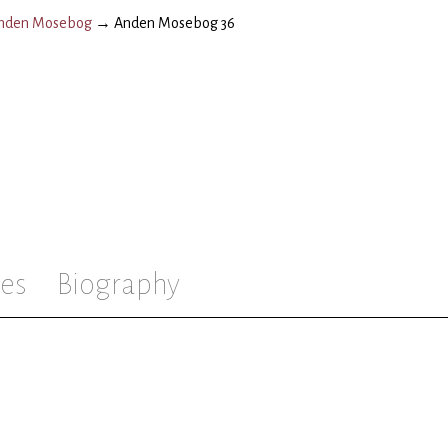
nden Mosebog
→
Anden Mosebog 36
es
Biography