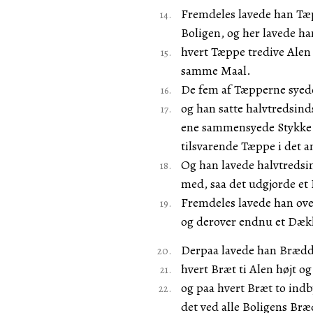
Fremdeles lavede han Tæp
Boligen, og her lavede ha
hvert Tæppe tredive Alen 
samme Maal.
De fem af Tæpperne syede
og han satte halvtredsind
ene sammensyede Stykke o
tilsvarende Tæppe i det 
Og han lavede halvtredsi
med, saa det udgjorde et 
Fremdeles lavede han ove
og derover endnu et Dækk
Derpaa lavede han Brædder
hvert Bræt ti Alen højt o
og paa hvert Bræt to ind
det ved alle Boligens Bræ