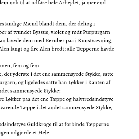
dem nok til at udføre hele Arbejdet, ja mer end
forstandige Mænd blandt dem, der deltog i
per af tvundet Byssus, violet og rødt Purpurgarn
han lavede dem med Keruber paa i Kunstvævning,
Alen langt og fire Alen bredt; alle Tæpperne havde
men, fem og fem.
, det yderste i det ene sammensyede Stykke, satte
urgarn, og ligeledes satte han Løkker i Kanten af
andet sammensyede Stykke;
yve Løkker paa det ene Tæppe og halvtredsindstyve
ilsvarende Tæppe i det andet sammensyede Stykke,
.
edsindstyve Guldkroge til at forbinde Tæpperne
igen udgjorde et Hele.