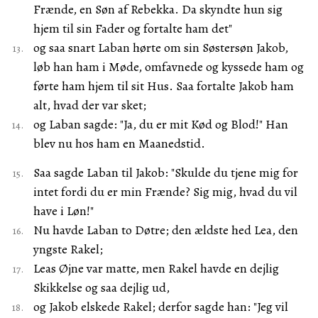
Frænde, en Søn af Rebekka. Da skyndte hun sig
hjem til sin Fader og fortalte ham det"
og saa snart Laban hørte om sin Søstersøn Jakob,
løb han ham i Møde, omfavnede og kyssede ham og
førte ham hjem til sit Hus. Saa fortalte Jakob ham
alt, hvad der var sket;
og Laban sagde: "Ja, du er mit Kød og Blod!" Han
blev nu hos ham en Maanedstid.
Saa sagde Laban til Jakob: "Skulde du tjene mig for
intet fordi du er min Frænde? Sig mig, hvad du vil
have i Løn!"
Nu havde Laban to Døtre; den ældste hed Lea, den
yngste Rakel;
Leas Øjne var matte, men Rakel havde en dejlig
Skikkelse og saa dejlig ud,
og Jakob elskede Rakel; derfor sagde han: "Jeg vil