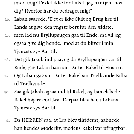
imod mig? Er det ikke for Rakel, jeg har tjent hos
dig? Hvorfor har du bedraget mig?"
Laban svarede: "Det er ikke Skik og Brug her til
Lands at give den yngste bort før den ældste;
men lad nu Bryllupsugen gaa til Ende, saa vil jeg
ogsaa give dig hende, imod at du bliver i min
Tjeneste syv Aar til."
Det gik Jakob ind paa, og da Bryllupsugen var til
Ende, gav Laban ham sin Datter Rakel til Hustru.
Og Laban gav sin Datter Rakel sin Trælkvinde Bilha
til Trælkvinde.
Saa gik Jakob ogsaa ind til Rakel, og han elskede
Rakel højere end Lea. Derpaa blev han i Labans
Tjeneste syv Aar til.
Da HERREN saa, at Lea blev tilsidesat, aabnede
han hendes Moderliv, medens Rakel var ufrugtbar.